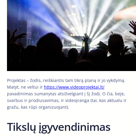
Projektas – žodis, reiškiantis tam tikrą planą ir jo vykdymą.
Matyt, ne veltui ir
https://www.videoprojektai.lt/
pavadinimas sumanytas atsižvelgiant į šį žodį. O čia, beje,
svarbus ir prodiusavimas, ir videoįranga (tai, kas aktualu ir
gražu, kas rūpi organizuojant).
Tikslų įgyvendinimas