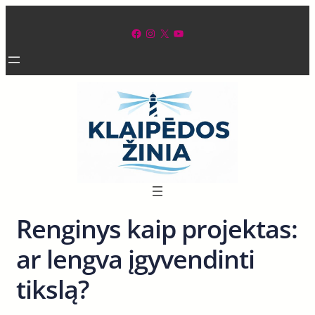
Eiti
prie
Facebook
Instagram
X
YouTube
turinio
Renginys kaip projektas:
ar lengva įgyvendinti
tikslą?