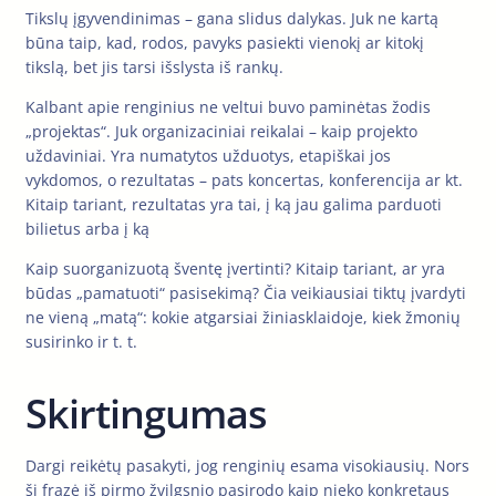
Tikslų įgyvendinimas – gana slidus dalykas. Juk ne kartą
būna taip, kad, rodos, pavyks pasiekti vienokį ar kitokį
tikslą, bet jis tarsi išslysta iš rankų.
Kalbant apie renginius ne veltui buvo paminėtas žodis
„projektas“. Juk organizaciniai reikalai – kaip projekto
uždaviniai. Yra numatytos užduotys, etapiškai jos
vykdomos, o rezultatas – pats koncertas, konferencija ar kt.
Kitaip tariant, rezultatas yra tai, į ką jau galima parduoti
bilietus arba į ką
Kaip suorganizuotą šventę įvertinti? Kitaip tariant, ar yra
būdas „pamatuoti“ pasisekimą? Čia veikiausiai tiktų įvardyti
ne vieną „matą“: kokie atgarsiai žiniasklaidoje, kiek žmonių
susirinko ir t. t.
Skirtingumas
Dargi reikėtų pasakyti, jog renginių esama visokiausių. Nors
ši frazė iš pirmo žvilgsnio pasirodo kaip nieko konkretaus