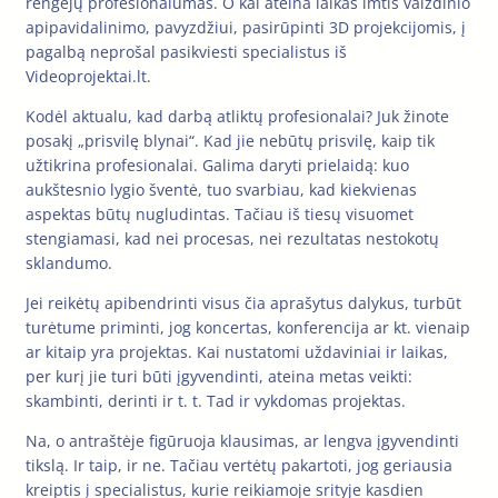
rengėjų profesionalumas. O kai ateina laikas imtis vaizdinio
apipavidalinimo, pavyzdžiui, pasirūpinti 3D projekcijomis, į
pagalbą neprošal pasikviesti specialistus iš
Videoprojektai.lt.
Kodėl aktualu, kad darbą atliktų profesionalai? Juk žinote
posakį „prisvilę blynai“. Kad jie nebūtų prisvilę, kaip tik
užtikrina profesionalai. Galima daryti prielaidą: kuo
aukštesnio lygio šventė, tuo svarbiau, kad kiekvienas
aspektas būtų nugludintas. Tačiau iš tiesų visuomet
stengiamasi, kad nei procesas, nei rezultatas nestokotų
sklandumo.
Jei reikėtų apibendrinti visus čia aprašytus dalykus, turbūt
turėtume priminti, jog koncertas, konferencija ar kt. vienaip
ar kitaip yra projektas. Kai nustatomi uždaviniai ir laikas,
per kurį jie turi būti įgyvendinti, ateina metas veikti:
skambinti, derinti ir t. t. Tad ir vykdomas projektas.
Na, o antraštėje figūruoja klausimas, ar lengva įgyvendinti
tikslą. Ir taip, ir ne. Tačiau vertėtų pakartoti, jog geriausia
kreiptis į specialistus, kurie reikiamoje srityje kasdien