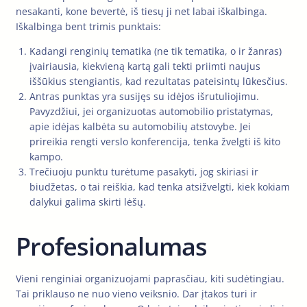
nesakanti, kone bevertė, iš tiesų ji net labai iškalbinga.
Iškalbinga bent trimis punktais:
Kadangi renginių tematika (ne tik tematika, o ir žanras)
įvairiausia, kiekvieną kartą gali tekti priimti naujus
iššūkius stengiantis, kad rezultatas pateisintų lūkesčius.
Antras punktas yra susijęs su idėjos išrutuliojimu.
Pavyzdžiui, jei organizuotas automobilio pristatymas,
apie idėjas kalbėta su automobilių atstovybe. Jei
prireikia rengti verslo konferencija, tenka žvelgti iš kito
kampo.
Trečiuoju punktu turėtume pasakyti, jog skiriasi ir
biudžetas, o tai reiškia, kad tenka atsižvelgti, kiek kokiam
dalykui galima skirti lėšų.
Profesionalumas
Vieni renginiai organizuojami paprasčiau, kiti sudėtingiau.
Tai priklauso ne nuo vieno veiksnio. Dar įtakos turi ir