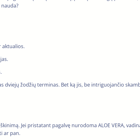
s nauda?
r aktualios.
jas.
.
viejų žodžių terminas. Bet ką jis, be intriguojančio skambes
škinimą. Jei pristatant pagalvę nurodoma ALOE VERA, vadina
i ar pan.