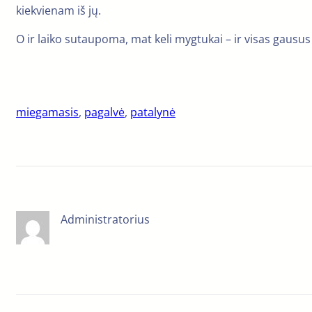
kiekvienam iš jų.
O ir laiko sutaupoma, mat keli mygtukai – ir visas gausus
miegamasis
, 
pagalvė
, 
patalynė
Administratorius