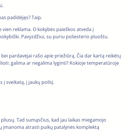
i.
mas padidėjęs? Taip.
i ne vien reklama. O kokybės paieškos atveda į
r kokybiški. Pavyzdžiui, su puriu poliesterio pluoštu.
bei pardavėjai rašo apie priežiūrą. Čia dar kartą reikėtų
ioti: galima ar negalima lyginti? Kokioje temperatūroje
į sveikatą, į jaukų poilsį.
oja pliusų. Tad sumąsčius, kad jau laikas miegamojo
mųjų įmanoma atrasti puikų patalynės komplektą