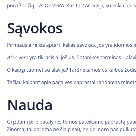
pora žodžių – ALOE VERA. Kas tai? Ar susiję su kokia nor
Sąvokos
Pirmiausia reikia aptarti kelias sąvokas. Jos yra įdomios i
Aloe vera
yra tikrasis alijošius. Botanikos terminas – alavi
O kaipgi tuomet su alaviju? Tai šnekamosios kalbos žodis
Tačiau kalbant apie pagalves paprastai randamas minėtas d
Nauda
Grįždami prie patalynės temos pateiksime paprastą paai
Žinoma, tai daroma ne šiaip sau, ne dėl noro pasipuikuot