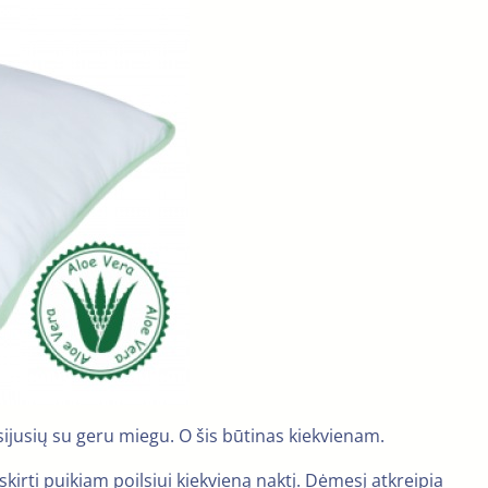
sijusių su geru miegu. O šis būtinas kiekvienam.
irti puikiam poilsiui kiekvieną naktį. Dėmesį atkreipia