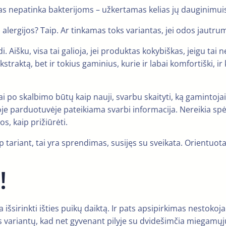
as nepatinka bakterijoms – užkertamas kelias jų dauginimuis
lergijos? Taip. Ar tinkamas toks variantas, jei odos jautru
i. Aišku, visa tai galioja, jei produktas kokybiškas, jeigu ta
ekstraktą, bet ir tokius gaminius, kurie ir labai komfortiški, i
i po skalbimo būtų kaip nauji, svarbu skaityti, ką gamintojai 
je parduotuvėje pateikiama svarbi informacija. Nereikia spėl
s, kaip prižiūrėti.
p tariant, tai yra sprendimas, susijęs su sveikata. Orientuotas 
!
ma išsirinkti išties puikų daiktą. Ir pats apsipirkimas nestok
ybės variantų, kad net gyvenant pilyje su dvidešimčia miega