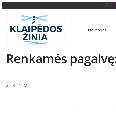
Facebook
Instagram
X
Eiti
prie
turinio
Pramogos
Renkamės pagalvę:
2019-11-22