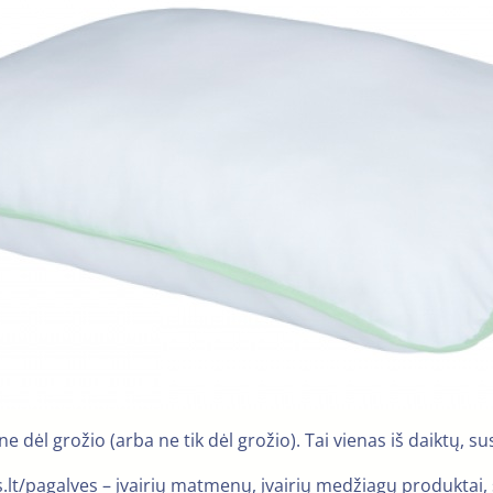
dėl grožio (arba ne tik dėl grožio). Tai vienas iš daiktų, su
t/pagalves – įvairių matmenų, įvairių medžiagų produktai, sk