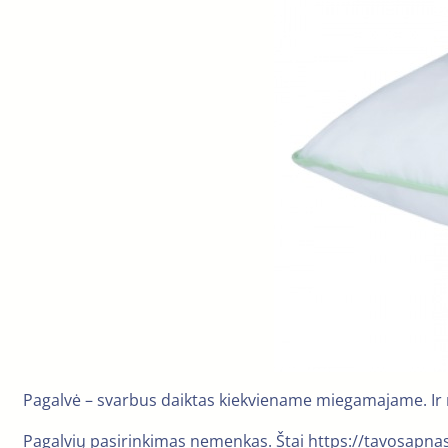
Pagalvė – svarbus daiktas kiekviename miegamajame. Ir ne 
Pagalvių pasirinkimas nemenkas. Štai https://tavosapnas.l