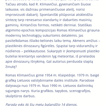
Tačiau atrodo, kad R. Klimavičiui, gyvenančiam šiuose
laikuose, vis dažniau primenančiuose ateitį, norisi
improvizuoti dabartį. Spontaniški pliūpsniai atskleidžia
sintezę tarp renesanso standartų ir dabarties masinių
gaminių. Kintančios formos, netikėti deriniai. Statiškas
atgimimo epochos kompozicijas Romas Klimavičius griauna
modernių technologijų sukurtomis detalėmis. Jas
pasitelkdamas išlaiko kelionės laiku temą. Akmens amžius –
plastikinės dinozaurų figūrėlės. Spąstai tarp viduramžių ir
nūdienos – pelėkautuose. Sukarpyti ir įkomponuoti plastiko
buteliai krentantys vandenin lyg meteoritai, iš prielaidos
apie dinozaurų išnykimą. Gal autorius perduoda slaptą
žinutę?
Romas Klimavičius gimė 1954 m. Klaipėdoje. 1979 m. baigė
grafiką Lietuvos valstybiniame dailės institute. Parodose
dalyvauja nuo 1979 m. Nuo 1990 m. Lietuvos dailininkų
sąjungos narys. Kuria grafikos, tapybos, scenografijos,
skulptūros darbus.
Paroda vyks iki šių metų balandžio 14 dienos.