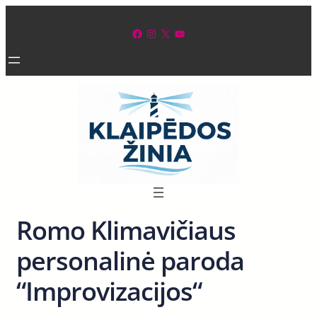
Eiti
prie
Facebook
Instagram
X
YouTube
turinio
Romo Klimavičiaus
personalinė paroda
“Improvizacijos“