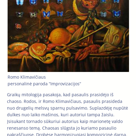
Romo Klimavičiaus
personalinė paroda “Improvizacijos“
Graikų mitologija pasakoja, kad pasaulis prasidėjo iš
chaoso. Rodos, ir Romo Klimavičiaus, pasaulis prasideda
nuo drugelių melsvų sparnų pulsavimo. Suplazdėję nupūtė
dulkes nuo laiko mašinos, kuri autoriui tampa žaislu.
Įsisukant tornado sūkuriui autorius kaip marionetę valdo
renesanso temą. Chaosas slūgsta jo kuriamo pasaulio
pakraščiuose. Drobėse harmonizuojasi kompozicinė darna.