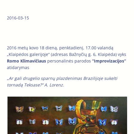
2016-03-15
2016 metų kovo 18 dieną, penktadienį, 17.00 valandą
„Klaipėdos galerijoje“ (adresas Bažnyčių g. 6, Klaipėda) vyks
Romo Klimavičiaus
personalinės parodos
“Improvizacijos“
atidarymas
„
Ar gali drugelio sparnų plazdenimas Brazilijoje sukelti
tornadą Teksase?“ A. Lorenz.