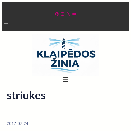
Eiti
prie
Facebook
Instagram
X
YouTube
turinio
striukes
2017-07-24