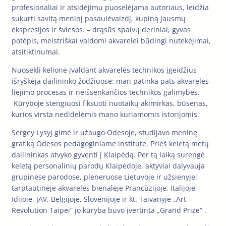
profesionaliai ir atsidėjimu puoselėjama autoriaus, leidžia
sukurti savitą meninį pasaulėvaizdį, kupiną jausmų
ekspresijos ir šviesos. – drąsūs spalvų deriniai, gyvas
potėpis, meistriškai valdomi akvarelei būdingi nutekėjimai,
atsitiktinumai.
Nuosekli kelionė įvaldant akvarelės technikos įgeidžius
išryškėja dailininko žodžiuose: man patinka pats akvarelės
liejimo procesas ir neišsenkančios technikos galimybes.
Kūryboje stengiuosi fiksuoti nuotaikų akimirkas, būsenas,
kurios virsta nedidelėmis mano kuriamomis istorijomis.
Sergey Lysyj gimė ir užaugo Odesoje, studijavo meninę
grafiką Odesos pedagoginiame institute. Prieš keletą metų
dailininkas atvyko gyventi į Klaipėdą. Per tą laiką surengė
keletą personalinių parodų Klaipėdoje, aktyviai dalyvauja
grupinėse parodose, pleneruose Lietuvoje ir užsienyje:
tarptautinėje akvarelės bienalėje Prancūzijoje, Italijoje,
Idijoje, JAV, Belgijoje, Slovėnijoje ir kt. Taivanyje „Art
Revolution Taipei” jo kūryba buvo įvertinta „Grand Prize“ .