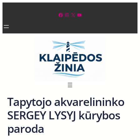
Eiti
prie
Facebook
Instagram
X
YouTube
turinio
Tapytojo akvarelininko
SERGEY LYSYJ kūrybos
paroda