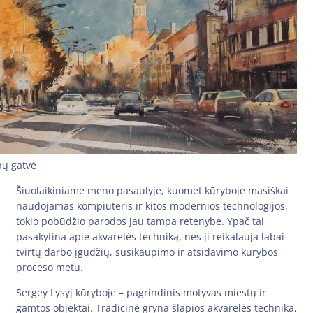
pų gatvė
Šiuolaikiniame meno pasaulyje, kuomet kūryboje masiškai
naudojamas kompiuteris ir kitos modernios technologijos,
tokio pobūdžio parodos jau tampa retenybe. Ypač tai
pasakytina apie akvarelės techniką, nes ji reikalauja labai
tvirtų darbo įgūdžių, susikaupimo ir atsidavimo kūrybos
proceso metu.
Sergey Lysyj kūryboje – pagrindinis motyvas miestų ir
gamtos objektai. Tradicinė gryna šlapios akvarelės technika,