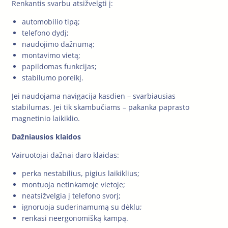
Renkantis svarbu atsižvelgti į:
automobilio tipą;
telefono dydį;
naudojimo dažnumą;
montavimo vietą;
papildomas funkcijas;
stabilumo poreikį.
Jei naudojama navigacija kasdien – svarbiausias
stabilumas. Jei tik skambučiams – pakanka paprasto
magnetinio laikiklio.
Dažniausios klaidos
Vairuotojai dažnai daro klaidas:
perka nestabilius, pigius laikiklius;
montuoja netinkamoje vietoje;
neatsižvelgia į telefono svorį;
ignoruoja suderinamumą su dėklu;
renkasi neergonomišką kampą.