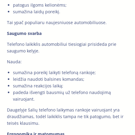
patogus ilgoms kelionėms;
sumažina laidų poreikį.
Tai ypač populiaru naujesniuose automobiliuose.
Saugumo svarba
Telefono laikiklis automobiliui tiesiogiai prisideda prie
saugumo kelyje.
Nauda:
sumažina poreikį laikyti telefoną rankoje;
leidžia naudoti balsines komandas;
sumažina reakcijos laiką;
padeda išvengti bausmių už telefono naudojimą
vairuojant.
Daugelyje šalių telefono laikymas rankoje vairuojant yra
draudžiamas, todėl laikiklis tampa ne tik patogumo, bet ir
teisės klausimu.
Ergonomika ir matomumas