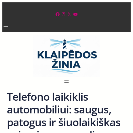
Eiti
prie
Facebook
Instagram
X
YouTube
turinio
Telefono laikiklis
automobiliui: saugus,
patogus ir šiuolaikiškas