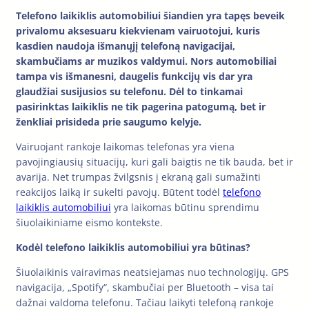
Telefono laikiklis automobiliui šiandien yra tapęs beveik
privalomu aksesuaru kiekvienam vairuotojui, kuris
kasdien naudoja išmanųjį telefoną navigacijai,
skambučiams ar muzikos valdymui. Nors automobiliai
tampa vis išmanesni, daugelis funkcijų vis dar yra
glaudžiai susijusios su telefonu. Dėl to tinkamai
pasirinktas laikiklis ne tik pagerina patogumą, bet ir
ženkliai prisideda prie saugumo kelyje.
Vairuojant rankoje laikomas telefonas yra viena
pavojingiausių situacijų, kuri gali baigtis ne tik bauda, bet ir
avarija. Net trumpas žvilgsnis į ekraną gali sumažinti
reakcijos laiką ir sukelti pavojų. Būtent todėl
telefono
laikiklis automobiliui
yra laikomas būtinu sprendimu
šiuolaikiniame eismo kontekste.
Kodėl telefono laikiklis automobiliui yra būtinas?
Šiuolaikinis vairavimas neatsiejamas nuo technologijų. GPS
navigacija, „Spotify“, skambučiai per Bluetooth – visa tai
dažnai valdoma telefonu. Tačiau laikyti telefoną rankoje