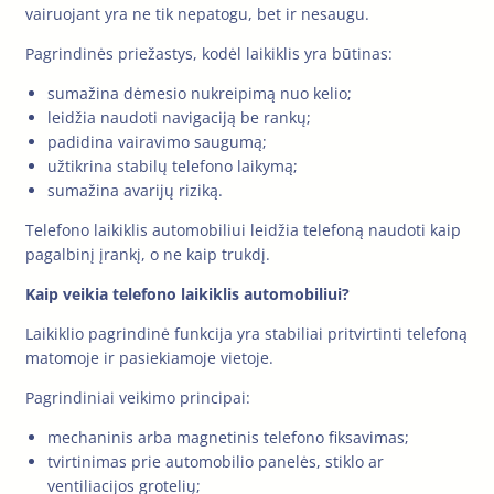
vairuojant yra ne tik nepatogu, bet ir nesaugu.
Pagrindinės priežastys, kodėl laikiklis yra būtinas:
sumažina dėmesio nukreipimą nuo kelio;
leidžia naudoti navigaciją be rankų;
padidina vairavimo saugumą;
užtikrina stabilų telefono laikymą;
sumažina avarijų riziką.
Telefono laikiklis automobiliui leidžia telefoną naudoti kaip
pagalbinį įrankį, o ne kaip trukdį.
Kaip veikia telefono laikiklis automobiliui?
Laikiklio pagrindinė funkcija yra stabiliai pritvirtinti telefoną
matomoje ir pasiekiamoje vietoje.
Pagrindiniai veikimo principai:
mechaninis arba magnetinis telefono fiksavimas;
tvirtinimas prie automobilio panelės, stiklo ar
ventiliacijos grotelių;