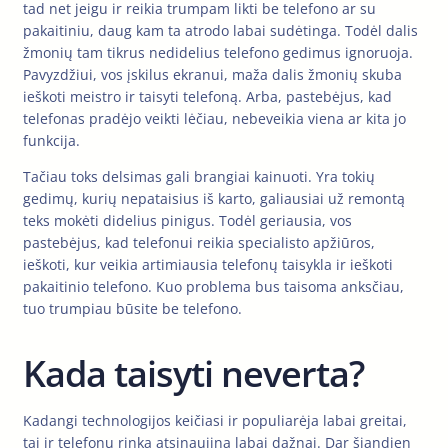
tad net jeigu ir reikia trumpam likti be telefono ar su
pakaitiniu, daug kam ta atrodo labai sudėtinga. Todėl dalis
žmonių tam tikrus nedidelius telefono gedimus ignoruoja.
Pavyzdžiui, vos įskilus ekranui, maža dalis žmonių skuba
ieškoti meistro ir taisyti telefoną. Arba, pastebėjus, kad
telefonas pradėjo veikti lėčiau, nebeveikia viena ar kita jo
funkcija.
Tačiau toks delsimas gali brangiai kainuoti. Yra tokių
gedimų, kurių nepataisius iš karto, galiausiai už remontą
teks mokėti didelius pinigus. Todėl geriausia, vos
pastebėjus, kad telefonui reikia specialisto apžiūros,
ieškoti, kur veikia artimiausia telefonų taisykla ir ieškoti
pakaitinio telefono. Kuo problema bus taisoma anksčiau,
tuo trumpiau būsite be telefono.
Kada taisyti neverta?
Kadangi technologijos keičiasi ir populiarėja labai greitai,
tai ir telefonų rinka atsinaujina labai dažnai. Dar šiandien