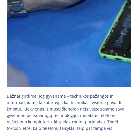
Dažnai girdime, jog gyvename – technikos pažangos ir
informaciniame laikotarpyje, kai technika – visiškai pavaldi
žmogui. Kiekvienas iš mūsų šiandien neįsivaizduojame savo
gyvenimo be išmaniųjų technologijų: mobilaus telefono,
nešiojamo kompiuterio, kitų elektroninių prietaisų. Todėl
tokios vietos, kaip telefonų taisykla, taip pat tampa vis