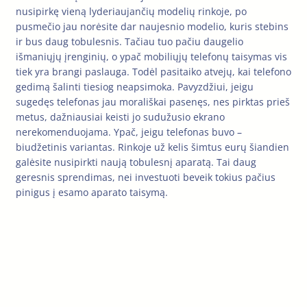
nusipirkę vieną lyderiaujančių modelių rinkoje, po
pusmečio jau norėsite dar naujesnio modelio, kuris stebins
ir bus daug tobulesnis. Tačiau tuo pačiu daugelio
išmaniųjų įrenginių, o ypač mobiliųjų telefonų taisymas vis
tiek yra brangi paslauga. Todėl pasitaiko atvejų, kai telefono
gedimą šalinti tiesiog neapsimoka. Pavyzdžiui, jeigu
sugedęs telefonas jau morališkai pasenęs, nes pirktas prieš
metus, dažniausiai keisti jo sudužusio ekrano
nerekomenduojama. Ypač, jeigu telefonas buvo –
biudžetinis variantas. Rinkoje už kelis šimtus eurų šiandien
galėsite nusipirkti naują tobulesnį aparatą. Tai daug
geresnis sprendimas, nei investuoti beveik tokius pačius
pinigus į esamo aparato taisymą.