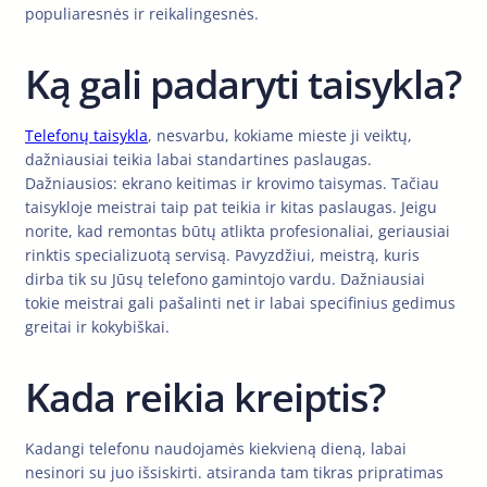
populiaresnės ir reikalingesnės.
Ką gali padaryti taisykla?
Telefonų taisykla
, nesvarbu, kokiame mieste ji veiktų,
dažniausiai teikia labai standartines paslaugas.
Dažniausios: ekrano keitimas ir krovimo taisymas. Tačiau
taisykloje meistrai taip pat teikia ir kitas paslaugas. Jeigu
norite, kad remontas būtų atlikta profesionaliai, geriausiai
rinktis specializuotą servisą. Pavyzdžiui, meistrą, kuris
dirba tik su Jūsų telefono gamintojo vardu. Dažniausiai
tokie meistrai gali pašalinti net ir labai specifinius gedimus
greitai ir kokybiškai.
Kada reikia kreiptis?
Kadangi telefonu naudojamės kiekvieną dieną, labai
nesinori su juo išsiskirti. atsiranda tam tikras pripratimas