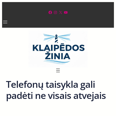
Eiti
prie
Facebook
Instagram
X
YouTube
turinio
Telefonų taisykla gali
padėti ne visais atvejais