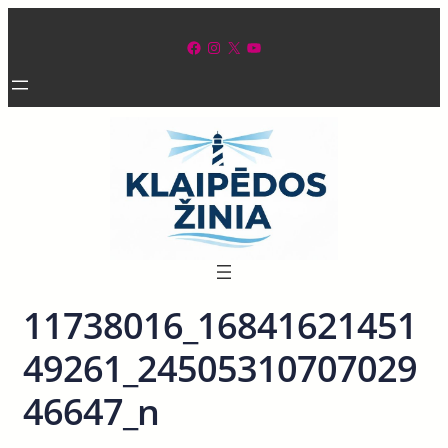
Eiti
prie
Facebook
Instagram
X
YouTube
turinio
11738016_16841621451
49261_24505310707029
46647_n