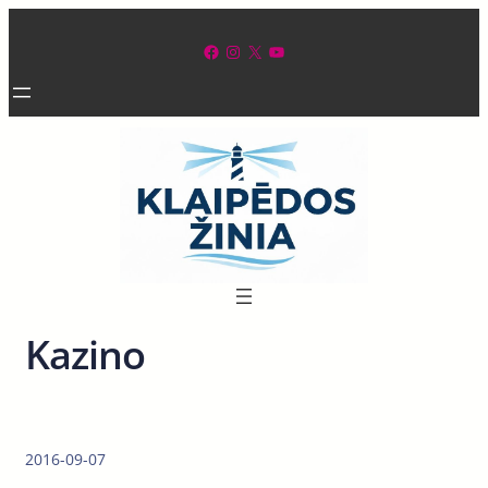
Eiti
prie
Facebook
Instagram
X
YouTube
turinio
Kazino
2016-09-07