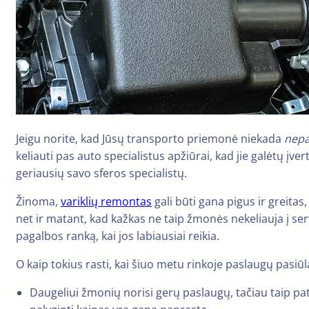
Jeigu norite, kad Jūsų transporto priemonė niekada
nep
keliauti pas auto specialistus apžiūrai, kad jie galėtų įve
geriausių savo sferos specialistų.
Žinoma,
variklių remontas
gali būti gana pigus ir greitas
net ir matant, kad kažkas ne taip žmonės nekeliauja į serv
pagalbos ranką, kai jos labiausiai reikia.
O kaip tokius rasti, kai šiuo metu rinkoje paslaugų pasiūl
Daugeliui žmonių norisi gerų paslaugų, tačiau taip pat