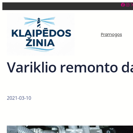
Facebook
Instagram
X
Eiti
prie
turinio
Pramogos
Variklio remonto dar
2021-03-10