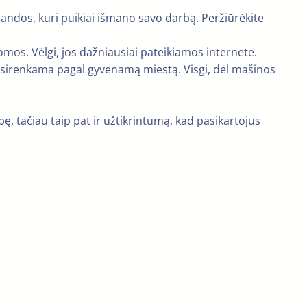
mandos, kuri puikiai išmano savo darbą. Peržiūrėkite
ūlomos. Vėlgi, jos dažniausiai pateikiamos internete.
pasirenkama pagal gyvenamą miestą. Visgi, dėl mašinos
bę, tačiau taip pat ir užtikrintumą, kad pasikartojus