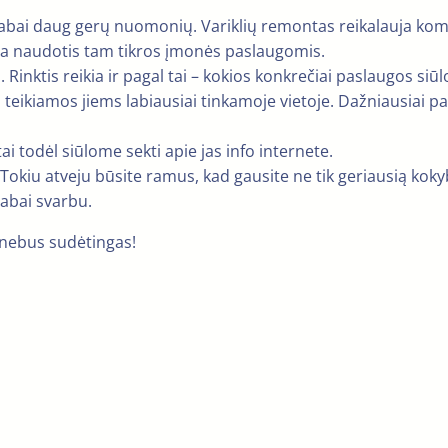
i labai daug gerų nuomonių. Variklių remontas reikalauja ko
ta naudotis tam tikros įmonės paslaugomis.
s. Rinktis reikia ir pagal tai – kokios konkrečiai paslaugos si
 teikiamos jiems labiausiai tinkamoje vietoje. Dažniausiai 
i todėl siūlome sekti apie jas info internete.
 Tokiu atveju būsite ramus, kad gausite ne tik geriausią koky
labai svarbu.
 nebus sudėtingas!