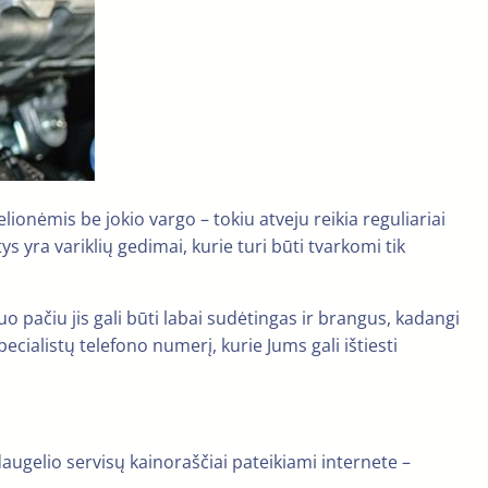
elionėmis be jokio vargo – tokiu atveju reikia reguliariai
s yra variklių gedimai, kurie turi būti tvarkomi tik
o pačiu jis gali būti labai sudėtingas ir brangus, kadangi
ecialistų telefono numerį, kurie Jums gali ištiesti
augelio servisų kainoraščiai pateikiami internete –