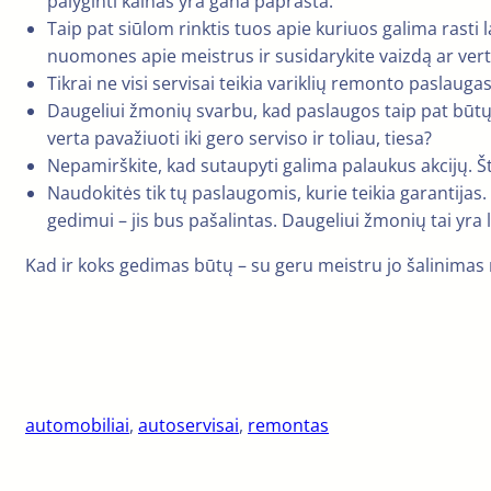
palyginti kainas yra gana paprasta.
Taip pat siūlom rinktis tuos apie kuriuos galima rast
nuomones apie meistrus ir susidarykite vaizdą ar ver
Tikrai ne visi servisai teikia variklių remonto paslauga
Daugeliui žmonių svarbu, kad paslaugos taip pat būtų
verta pavažiuoti iki gero serviso ir toliau, tiesa?
Nepamirškite, kad sutaupyti galima palaukus akcijų. Šta
Naudokitės tik tų paslaugomis, kurie teikia garantijas.
gedimui – jis bus pašalintas. Daugeliui žmonių tai yra 
Kad ir koks gedimas būtų – su geru meistru jo šalinimas
automobiliai
, 
autoservisai
, 
remontas