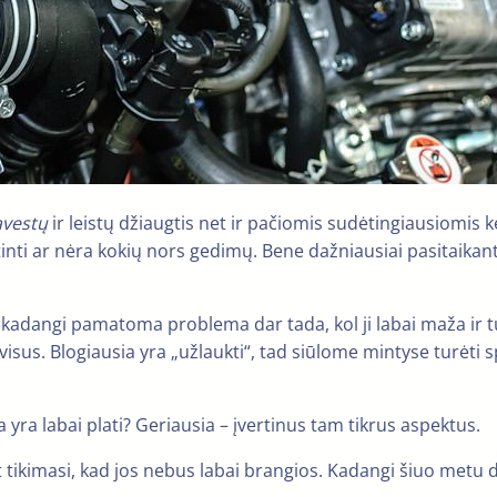
avestų
ir leistų džiaugtis net ir pačiomis sudėtingiausiomis k
rtinti ar nėra kokių nors gedimų. Bene dažniausiai pasitaikanty
, kadangi pamatoma problema dar tada, kol ji labai maža ir tu
isus. Blogiausia yra „užlaukti“, tad siūlome mintyse turėti sp
a yra labai plati? Geriausia – įvertinus tam tikrus aspektus.
 tikimasi, kad jos nebus labai brangios. Kadangi šiuo metu d