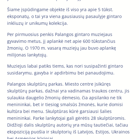
Šiame įspūdingame objekte iš viso yra apie 5 tūkst.
eksponatų, o tai yra viena gausiausių pasaulyje gintaro
inkliuzų ir unikumų kolekcija.
Per pirmuosius penkis Palangos gintaro muziejaus
gyvavimo metus, jį aplankė net apie 600 tūkstančius
žmonių. O 1970 m. vasarą muziejų jau buvo aplankę
milijonas lankytojų.
Muziejus labai patiks tiems, kas nori susipažinti gintaro
susidarymu, gavyba ir apdirbimu bei panaudojimu.
Palangos skulptūrų parkas. Miesto centre įsikūręs
skulptūrų parkas, dažnai yra vadinamas traukos centru, jis
sulaukia daugelio žmonių dėmesio, čia apsilanko ne tik
menininkai, bet ir tiesiog smalsūs žmonės, kurie domisi
kultūra bei menu. Skulptūras kūrė garsiausi šalies
menininkai. Parke lankytojai gali gėrėtis 28 skulptūromis.
Didžioji dalis skulptūrų autorių yra mūsų tautiečiai, tačiau
ekspoziciją puošia ir skulptorių iš Latvijos, Estijos, Ukrainos
bei Armėnijos kūriniai.