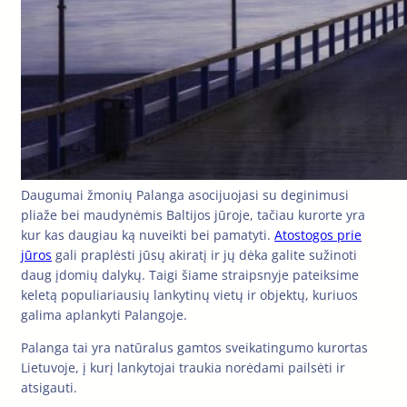
Daugumai žmonių Palanga asocijuojasi su deginimusi
pliaže bei maudynėmis Baltijos jūroje, tačiau kurorte yra
kur kas daugiau ką nuveikti bei pamatyti.
Atostogos prie
jūros
gali praplėsti jūsų akiratį ir jų dėka galite sužinoti
daug įdomių dalykų. Taigi šiame straipsnyje pateiksime
keletą populiariausių lankytinų vietų ir objektų, kuriuos
galima aplankyti Palangoje.
Palanga tai yra natūralus gamtos sveikatingumo kurortas
Lietuvoje, į kurį lankytojai traukia norėdami pailsėti ir
atsigauti.