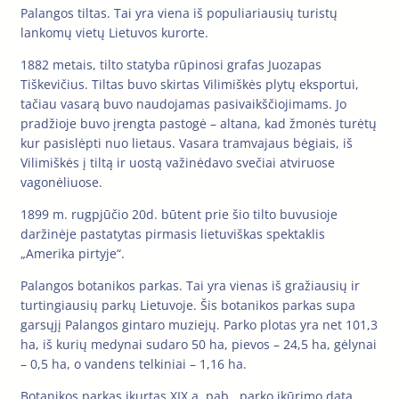
Palangos tiltas. Tai yra viena iš populiariausių turistų
lankomų vietų Lietuvos kurorte.
1882 metais, tilto statyba rūpinosi grafas Juozapas
Tiškevičius. Tiltas buvo skirtas Vilimiškės plytų eksportui,
tačiau vasarą buvo naudojamas pasivaikščiojimams. Jo
pradžioje buvo įrengta pastogė – altana, kad žmonės turėtų
kur pasislėpti nuo lietaus. Vasara tramvajaus bėgiais, iš
Vilimiškės į tiltą ir uostą važinėdavo svečiai atviruose
vagonėliuose.
1899 m. rugpjūčio 20d. būtent prie šio tilto buvusioje
daržinėje pastatytas pirmasis lietuviškas spektaklis
„Amerika pirtyje“.
Palangos botanikos parkas. Tai yra vienas iš gražiausių ir
turtingiausių parkų Lietuvoje. Šis botanikos parkas supa
garsųjį Palangos gintaro muziejų. Parko plotas yra net 101,3
ha, iš kurių medynai sudaro 50 ha, pievos – 24,5 ha, gėlynai
– 0,5 ha, o vandens telkiniai – 1,16 ha.
Botanikos parkas įkurtas XIX a. pab., parko įkūrimo data