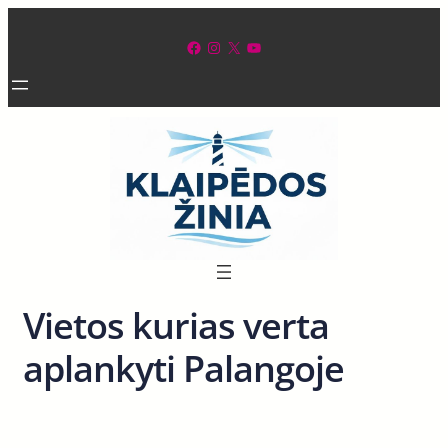
Eiti
prie
Facebook
Instagram
X
YouTube
turinio
Vietos kurias verta
aplankyti Palangoje