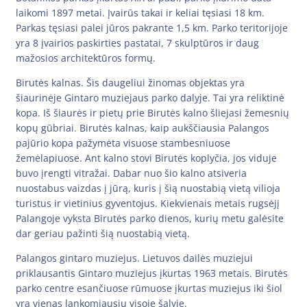
laikomi 1897 metai. Įvairūs takai ir keliai tęsiasi 18 km.
Parkas tęsiasi palei jūros pakrante 1,5 km. Parko teritorijoje
yra 8 įvairios paskirties pastatai, 7 skulptūros ir daug
mažosios architektūros formų.
Birutės kalnas. Šis daugeliui žinomas objektas yra
šiaurinėje Gintaro muziejaus parko dalyje. Tai yra reliktinė
kopa. Iš šiaurės ir pietų prie Birutės kalno šliejasi žemesnių
kopų gūbriai. Birutės kalnas, kaip aukščiausia Palangos
pajūrio kopa pažymėta visuose stambesniuose
žemėlapiuose. Ant kalno stovi Birutės koplyčia, jos viduje
buvo įrengti vitražai. Dabar nuo šio kalno atsiveria
nuostabus vaizdas į jūrą, kuris į šią nuostabią vietą vilioja
turistus ir vietinius gyventojus. Kiekvienais metais rugsėjį
Palangoje vyksta Birutės parko dienos, kurių metu galėsite
dar geriau pažinti šią nuostabią vietą.
Palangos gintaro muziejus. Lietuvos dailės muziejui
priklausantis Gintaro muziejus įkurtas 1963 metais. Birutės
parko centre esančiuose rūmuose įkurtas muziejus iki šiol
yra vienas lankomiausių visoje šalyje.