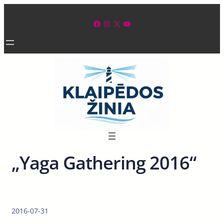
Eiti
prie
Facebook
Instagram
X
YouTube
turinio
„Yaga Gathering 2016“
2016-07-31