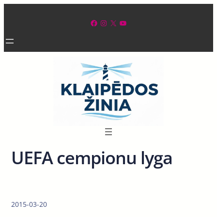
Eiti
prie
Facebook
Instagram
X
YouTube
turinio
UEFA cempionu lyga
2015-03-20