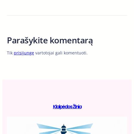
Parašykite komentarą
Tik
prisijungę
vartotojai gali komentuoti.
Klaipėdos Žinia