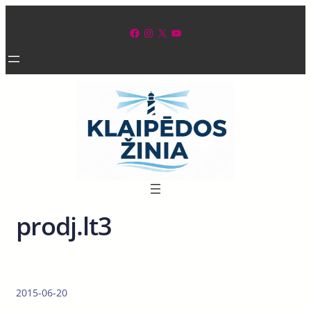
Eiti
prie
Facebook
Instagram
X
YouTube
turinio
prodj.lt3
2015-06-20