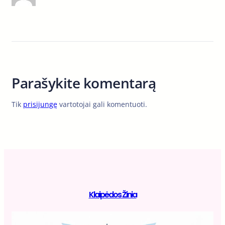
Parašykite komentarą
Tik
prisijungę
vartotojai gali komentuoti.
Klaipėdos Žinia