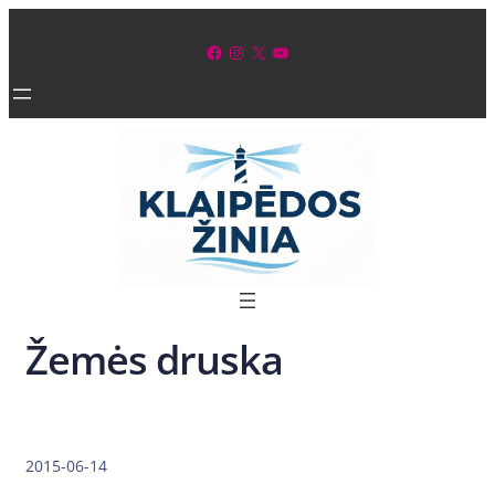
Eiti
prie
Facebook
Instagram
X
YouTube
turinio
Žemės druska
2015-06-14