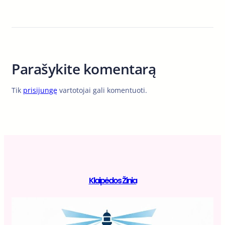
Parašykite komentarą
Tik
prisijungę
vartotojai gali komentuoti.
Klaipėdos Žinia