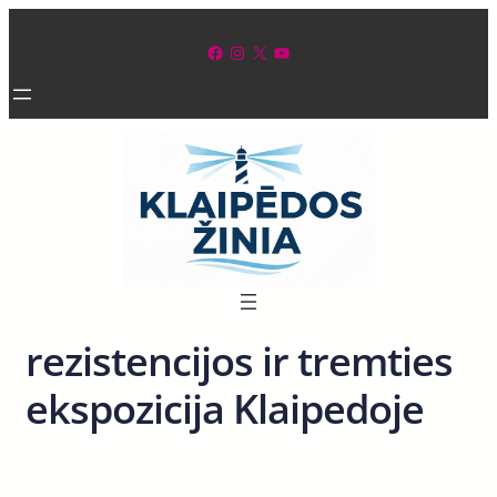
Eiti
prie
Facebook
Instagram
X
YouTube
turinio
rezistencijos ir tremties
ekspozicija Klaipedoje