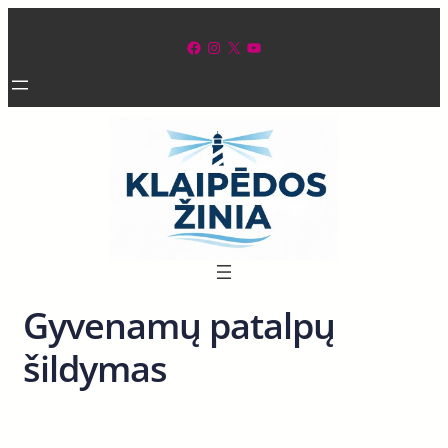
Eiti
prie
Facebook
Instagram
X
YouTube
turinio
Gyvenamų patalpų
šildymas