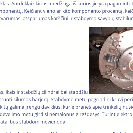
dėklas. Antdėklai skiriasi medžiaga iš kurios jie yra pagaminti
omponentų. Keičiant vieno ar kito komponento procentą, keičia
tvarumas, atsparumas karščiui ir stabdymo savybių stabilu
, įkais ir stabdžių cilindrai bei stabdžių
rantuoti šilumos barjerą. Stabdymo metu pagrindinį krūvį peri
itų galima įrengti daviklius, kurie praneš apie trinkelių nusi
dėvėjimo metu girdisi nemalonus girgždesys. Turint elektroni
u ratai bus stabdomi nevienodai.