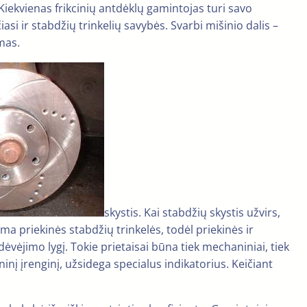
. Kiekvienas frikcinių antdėklų gamintojas turi savo
si ir stabdžių trinkelių savybės. Svarbi mišinio dalis –
mas.
skystis. Kai stabdžių skystis užvirs,
ma priekinės stabdžių trinkelės, todėl priekinės ir
dėvėjimo lygį. Tokie prietaisai būna tiek mechaniniai, tiek
nį įrenginį, užsidega specialus indikatorius. Keičiant