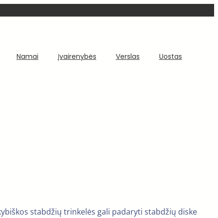
Namai
Įvairenybės
Verslas
Uostas
kybiškos stabdžių trinkelės gali padaryti stabdžių diske