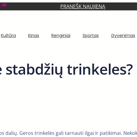
YouTube
PRANEŠK NAUJIENĄ
Kultūra
Kinas
Renginiai
Sportas
Gyvenimas
e stabdžių trinkeles?
 dalių. Geros trinkelės gali tarnauti ilgai ir patikimai. Neko