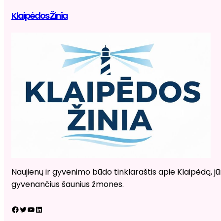
Klaipėdos Žinia
Naujienų ir gyvenimo būdo tinklaraštis apie Klaipėdą, jūr
gyvenančius šaunius žmones.
Facebook
Twitter
YouTube
LinkedIn