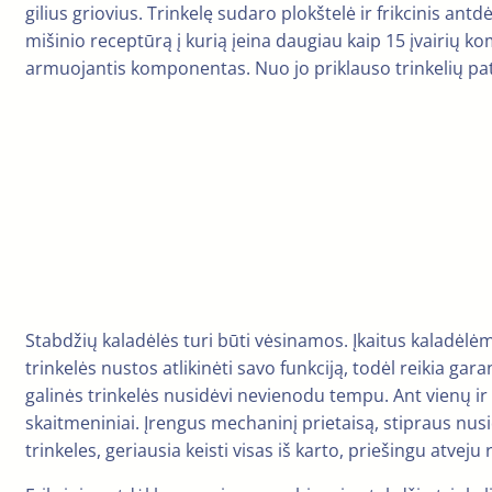
gilius griovius. Trinkelę sudaro plokštelė ir frikcinis ant
mišinio receptūrą į kurią įeina daugiau kaip 15 įvairių k
armuojantis komponentas. Nuo jo priklauso trinkelių pa
Stabdžių kaladėlės turi būti vėsinamos. Įkaitus kaladėlėms
trinkelės nustos atlikinėti savo funkciją, todėl reikia ga
galinės trinkelės nusidėvi nevienodu tempu. Ant vienų ir k
skaitmeniniai. Įrengus mechaninį prietaisą, stipraus nusi
trinkeles, geriausia keisti visas iš karto, priešingu atvej