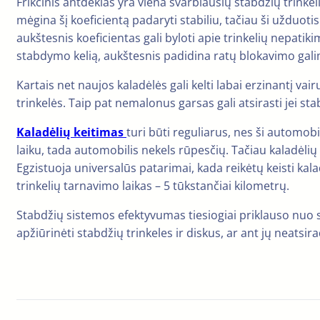
Frikcinis antdėklas yra viena svarbiausių stabdžių trinke
mėgina šį koeficientą padaryti stabiliu, tačiau ši užduotis 
aukštesnis koeficientas gali byloti apie trinkelių nepati
stabdymo kelią, aukštesnis padidina ratų blokavimo galimy
Kartais net naujos kaladėlės gali kelti labai erzinantį v
trinkelės. Taip pat nemalonus garsas gali atsirasti jei s
Kaladėlių keitimas
turi būti reguliarus, nes ši automobi
laiku, tada automobilis nekels rūpesčių. Tačiau kaladėlių
Egzistuoja universalūs patarimai, kada reikėtų keisti kal
trinkelių tarnavimo laikas – 5 tūkstančiai kilometrų.
Stabdžių sistemos efektyvumas tiesiogiai priklauso nuo sta
apžiūrinėti stabdžių trinkeles ir diskus, ar ant jų neats