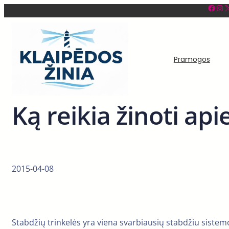
Facebook
Instagram
X
Eiti
prie
turinio
Pramogos
Ką reikia žinoti api
2015-04-08
Stabdžių trinkelės yra viena svarbiausių stabdžiu sistemos