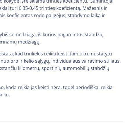
o kokybė išreiškiama trinties koeficientu. Gamintojai
klai turi 0,35-0,45 trinties koeficientą. Mažesnis ir
is koeficientas rodo pailgėjusį stabdymo laiką ir
kokybiška medžiaga, iš kurios pagamintos stabdžių
uderinamų medžiagų.
stata, kad trinkeles reikia keisti tam tikru nustatytu
uo oro ir kelio sąlygų, individualaus vairavimo stiliaus.
ūkstančių kilometrų, sportinių automobilių stabdžių
 kada reikia jas keisti nėra, todėl periodiškai reikia
aiku.