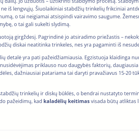
lių dalių. Jo užduotis – užtikrinti stabdymo procesą. Stabdym
ne iš lengvųjų. Šiuolaikiniai stabdžių trinkelių frikciniai antdė
kimumą, o tai neigiamai atsispindi vairavimo saugume. Žemesn
bę, o tai gali sukelti slydimą.
airuotoją girgždesį. Pagrindinė jo atsiradimo priežastis – ne
tabdžių diskai neatitinka trinkeles, nes yra pagaminti iš nes
lių detalė yra pati pažeidžiamiausia. Egzistuoja klaidinga nuo
 nusidėvėjimas priklauso nuo daugybės faktorių, daugiausia n
adėles, dažniausiai patariama tai daryti pravažiavus 15-20 t
bdžių trinkelių ir diskų būklės, o bendrai nustatyto termino,
irado pažeidimų, kad
kaladėlių keitimas
visada būtų atliktas l