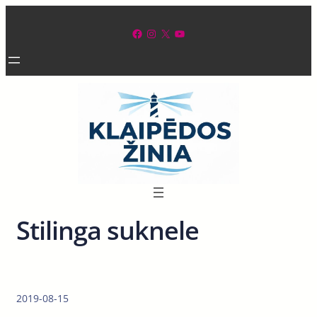
Eiti
prie
Facebook
Instagram
X
YouTube
turinio
Stilinga suknele
2019-08-15