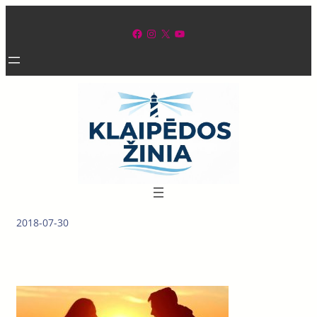
Eiti
prie
Facebook
Instagram
X
YouTube
turinio
2018-07-30