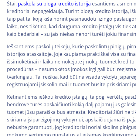
Štai,
paskola su bloga kredito istorija
esantiems asmenims
kreditoriai nepageidauja. Turint blogą kredito istoriją, iš
taip pat tai koją kiša norint pasinaudoti lizingo paslaugom
laiko, nes tikėtina, kad dauguma kredito įstaigų vis tiek
kaip bedarbiai – su jais niekas nenori turėti jokių finansin
Ieškantiems paskolų teikėjų, kurie paskolintų pinigų, pi
istorijos ataskaitoje. Joje kaupiama praktiškai visa su fin
išsimokėtinai ir laiku nemokėjote įmokų, tuomet kredito is
procedūras – nesumokėtos įmokos irgi gali būti registruo
tvarkingiau. Tai reiškia, kad būtina visada vykdyti įsipar
registruojami įsiskolinimai ir tuomet būsite priskiriami 
Ketinantiems ieškoti kredito įstaigų, taipogi vertėtų p
bendrovė turės apskaičiuoti kokią dalį pajamų jūs galėsi
tuomet jūsų paraiška bus atmesta. Kreditoriai žiūri ne ti
skiriama įsipareigojimų vykdymui, apskaičiuojama iš paja
nebūsite garantuoti, jog kreditoriai noriai skolins pinig
mokumo vertinimo nuostatus atliekamas kreditingumo v