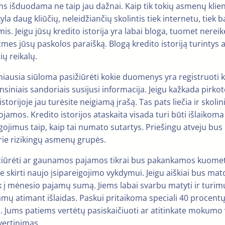
 išduodama ne taip jau dažnai. Kaip tik tokių asmenų klie
kyla daug kliūčių, neleidžiančių skolintis tiek internetu, tiek 
is. Jeigu jūsų kredito istorija yra labai bloga, tuomet nereik
 atmes jūsų paskolos paraišką. Blogą kredito istoriją turintys
ių reikalų.
rmiausia siūloma pasižiūrėti kokie duomenys yra registruoti 
ansiniais sandoriais susijusi informacija. Jeigu kažkada pirko
torijoje jau turėsite neigiamą įrašą. Tas pats liečia ir skoli
jamos. Kredito istorijos ataskaita visada turi būti išlaikom
eigojimus taip, kaip tai numato sutartys. Priešingu atveju bus
prie rizikingų asmenų grupės.
asižiūrėti ar gaunamos pajamos tikrai bus pakankamos kuome
te skirti naujo įsipareigojimo vykdymui. Jeigu aiškiai bus 
k į mėnesio pajamų sumą. Jiems labai svarbu matyti ir turimus
mų atimant išlaidas. Paskui pritaikoma speciali 40 procentų
us. Jums patiems vertėtų pasiskaičiuoti ar atitinkate mokumo
ertinimas.