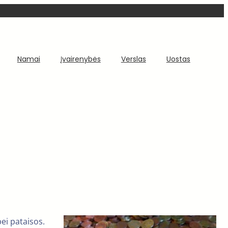
Namai
Įvairenybės
Verslas
Uostas
ei pataisos.