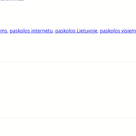
iems
, 
paskolos internetu
, 
paskolos Lietuvoje
, 
paskolos visie