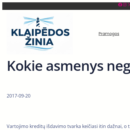
Facebook
Instagram
X
Eiti
prie
turinio
Pramogos
Kokie asmenys nega
2017-09-20
Vartojimo kreditų išdavimo tvarka keičiasi itin dažnai, o