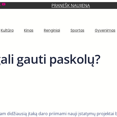
YouTube
PRANEŠK NAUJIENĄ
Kultūra
Kinas
Renginiai
Sportas
Gyvenimas
li gauti paskolų?
 tam didžiausią įtaką daro priimami nauji įstatymų projektai b