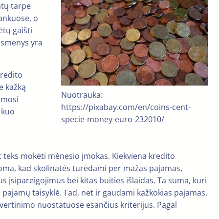
ntų tarpe
bankuose, o
ėtų gaišti
 asmenys yra
kredito
te kažką
Nuotrauka:
nimosi
https://pixabay.com/en/coins-cent-
a kuo
specie-money-euro-232010/
t teks mokėti mėnesio įmokas. Kiekviena kredito
matoma, kad skolinatės turėdami per mažas pajamas,
 įsipareigojimus bei kitas buities išlaidas. Ta suma, kuri
 pajamų taisyklė. Tad, net ir gaudami kažkokias pajamas,
 vertinimo nuostatuose esančius kriterijus. Pagal