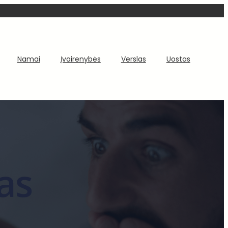
Namai
Įvairenybės
Verslas
Uostas
as