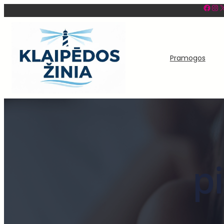
Facebook
Instagram
X
Eiti
prie
turinio
Pramogos
p