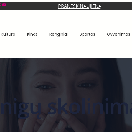
YouTube
PRANEŠK NAUJIENĄ
Kultūra
Kinas
Renginiai
Sportas
Gyvenimas
inigų skolinim