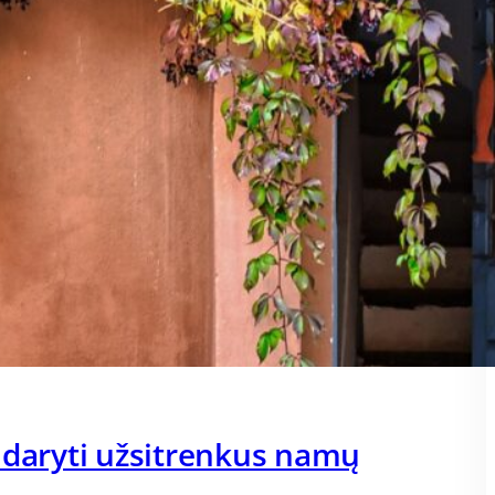
 daryti užsitrenkus namų