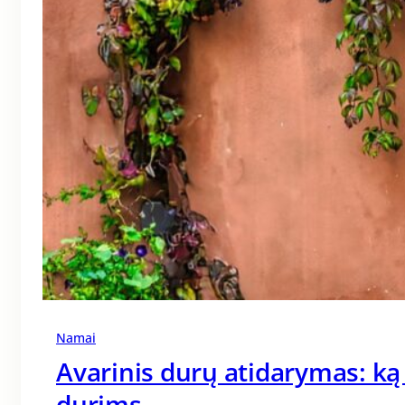
Namai
Avarinis durų atidarymas: ką
durims