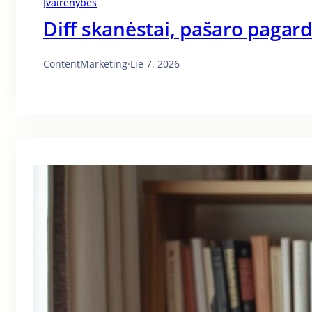
Įvairenybės
Diff skanėstai, pašaro pagar
ContentMarketing
·
Lie 7, 2026