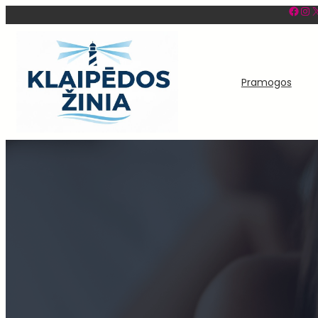
Facebook
Instagram
X
Eiti
prie
turinio
Pramogos