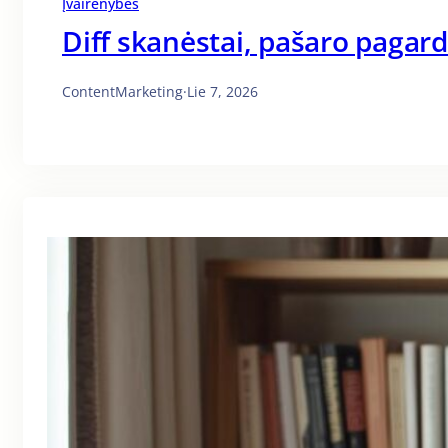
Įvairenybės
Diff skanėstai, pašaro pagar
ContentMarketing
·
Lie 7, 2026