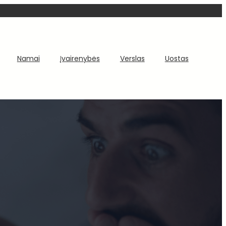
Namai
Įvairenybės
Verslas
Uostas