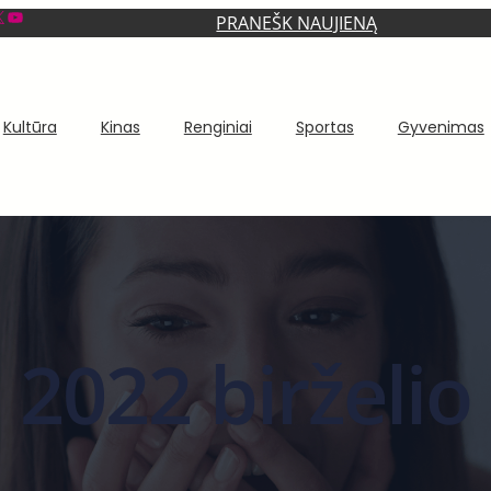
YouTube
PRANEŠK NAUJIENĄ
Kultūra
Kinas
Renginiai
Sportas
Gyvenimas
2022 birželio