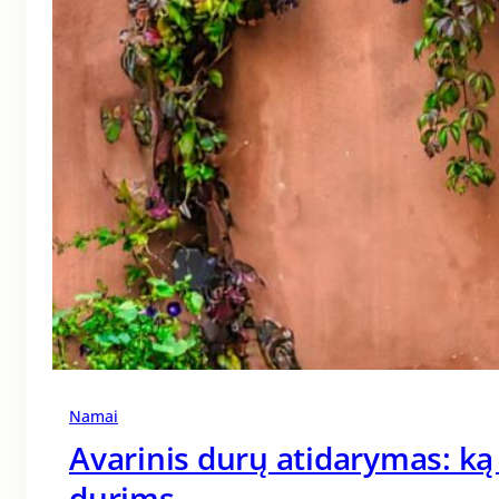
Namai
Avarinis durų atidarymas: ką
durims