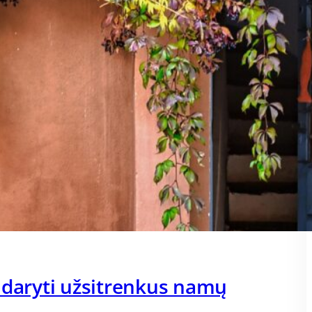
 daryti užsitrenkus namų