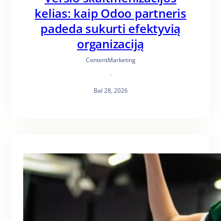
kelias: kaip Odoo partneris
padeda sukurti efektyvią
organizaciją
ContentMarketing
·
Bal 28, 2026