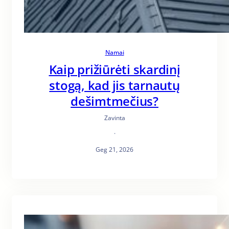
Namai
Kaip prižiūrėti skardinį
stogą, kad jis tarnautų
dešimtmečius?
Zavinta
·
Geg 21, 2026