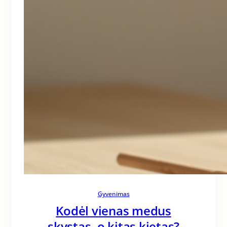
Gyvenimas
Kodėl vienas medus
skystas, o kitas kietas?