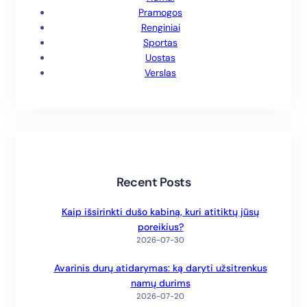
Pramogos
Renginiai
Sportas
Uostas
Verslas
Recent Posts
Kaip išsirinkti dušo kabiną, kuri atitiktų jūsų
poreikius?
2026-07-30
Avarinis durų atidarymas: ką daryti užsitrenkus
namų durims
2026-07-20