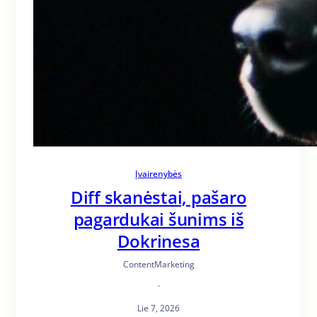
Įvairenybės
Diff skanėstai, pašaro
pagardukai šunims iš
Dokrinesa
ContentMarketing
·
Lie 7, 2026