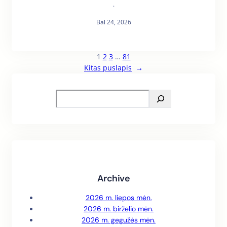
·
Bal 24, 2026
1
2
3
…
81
Kitas puslapis
→
S
e
a
r
c
h
Archive
2026 m. liepos mėn.
2026 m. birželio mėn.
2026 m. gegužės mėn.