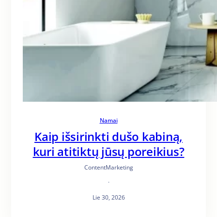
Namai
Kaip išsirinkti dušo kabiną,
kuri atitiktų jūsų poreikius?
ContentMarketing
·
Lie 30, 2026