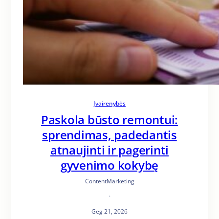
Įvairenybės
Paskola būsto remontui:
sprendimas, padedantis
atnaujinti ir pagerinti
gyvenimo kokybę
ContentMarketing
·
Geg 21, 2026