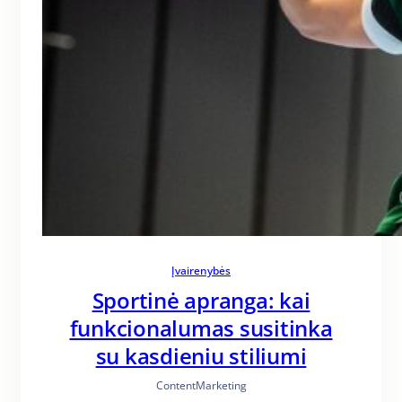
Įvairenybės
Sportinė apranga: kai
funkcionalumas susitinka
su kasdieniu stiliumi
ContentMarketing