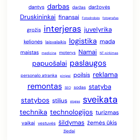
darbas
dantys
daržovės
daržas
Druskininkai
finansai
Fotodrobės
fotografas
interjeras
juvelyrika
grožis
logistika
mada
kelionės
laisvalaikis
Namai
maistas
moterys
medicina
NT pirkimas
paslaugos
papuošalai
reklama
poilsis
personalo atranka
pinigai
remontas
statyba
sodas
SEO
sveikata
statybos
stilius
stogas
technika
technologijos
turizmas
šildymas
žemės ūkis
vaikai
vestuvės
žiedai