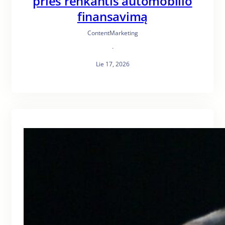
prieš renkantis automobilio
finansavimą
ContentMarketing
·
Lie 17, 2026