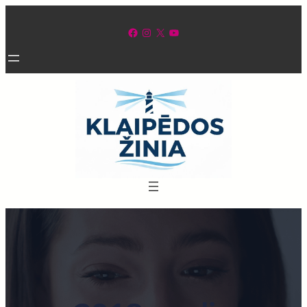
Eiti
prie
Facebook
Instagram
X
YouTube
turinio