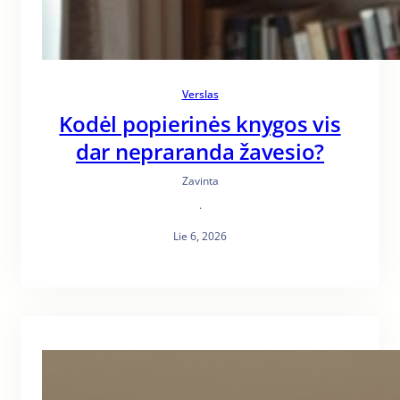
Verslas
Kodėl popierinės knygos vis
dar nepraranda žavesio?
Zavinta
·
Lie 6, 2026