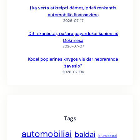
Į ką verta atkreipti dėmesį prieš renkantis
automobilio finansavimą
2026-07-17
Diff skanėstai, pašaro pagardukai šunims iš
Dokrinesa
2026-07-07
Kodėl popierinės knygos vis dar nepraranda
žavesio?
2026-07-06
Tags
automobiliai
baldai
biuro baldai