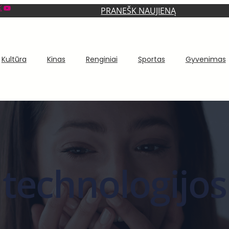
YouTube
PRANEŠK NAUJIENĄ
Kultūra
Kinas
Renginiai
Sportas
Gyvenimas
technologijos