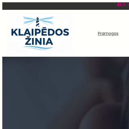
Facebook
Instagram
X
Eiti
prie
turinio
Pramogos