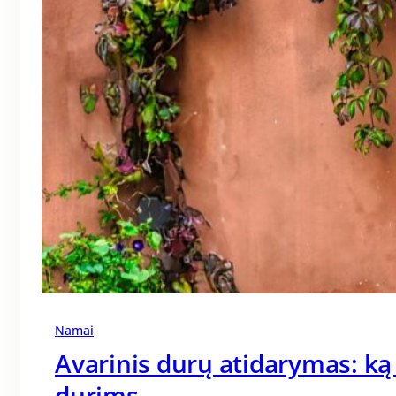
Namai
Avarinis durų atidarymas: ką
durims