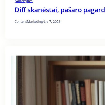
Įvairenybės
Diff skanėstai, pašaro pagar
ContentMarketing
·
Lie 7, 2026