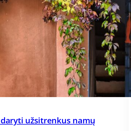
 daryti užsitrenkus namų