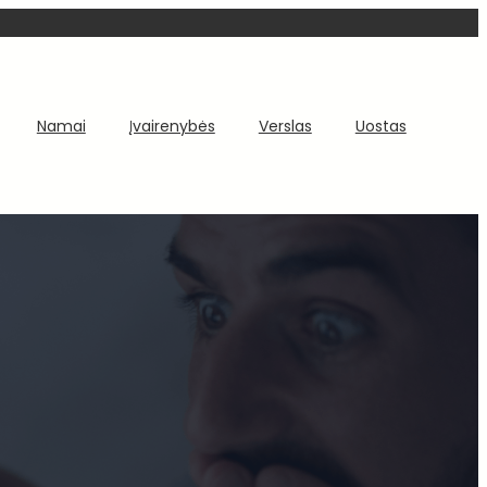
Namai
Įvairenybės
Verslas
Uostas