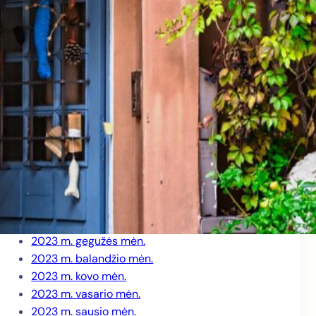
2024 m. rugpjūčio mėn.
2024 m. birželio mėn.
2024 m. gegužės mėn.
2024 m. balandžio mėn.
2024 m. kovo mėn.
2024 m. vasario mėn.
2024 m. sausio mėn.
2023 m. gruodžio mėn.
2023 m. lapkričio mėn.
2023 m. spalio mėn.
2023 m. rugsėjo mėn.
2023 m. liepos mėn.
2023 m. birželio mėn.
2023 m. gegužės mėn.
2023 m. balandžio mėn.
2023 m. kovo mėn.
2023 m. vasario mėn.
2023 m. sausio mėn.