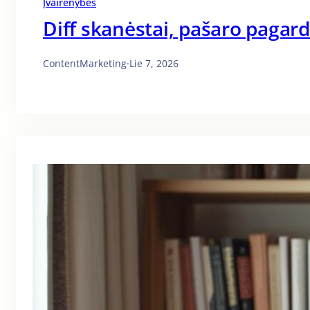
Įvairenybės
Diff skanėstai, pašaro pagar
ContentMarketing
·
Lie 7, 2026