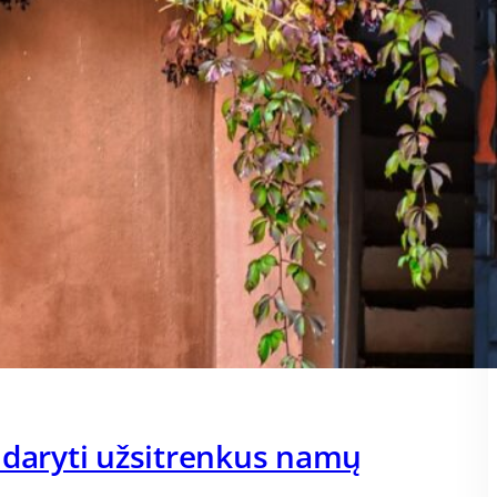
 daryti užsitrenkus namų