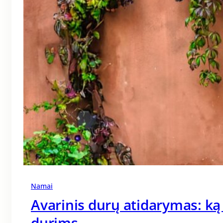
Namai
Avarinis durų atidarymas: ką
durims