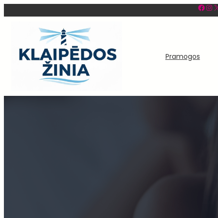
Facebook
Instagram
X
Eiti
prie
turinio
Pramogos