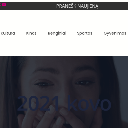
YouTube
PRANEŠK NAUJIENĄ
Kultūra
Kinas
Renginiai
Sportas
Gyvenimas
2021 kovo