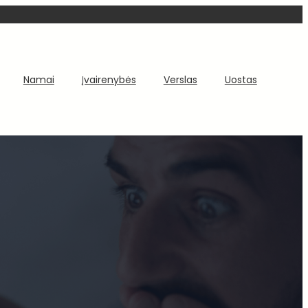
Namai
Įvairenybės
Verslas
Uostas