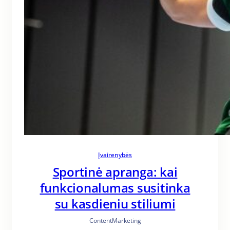
Įvairenybės
Sportinė apranga: kai
funkcionalumas susitinka
su kasdieniu stiliumi
ContentMarketing