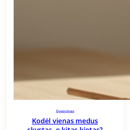
Gyvenimas
Kodėl vienas medus
skystas, o kitas kietas?