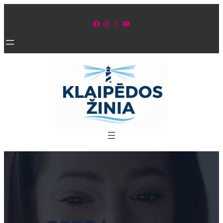
Eiti
prie
Facebook
Instagram
X
YouTube
turinio