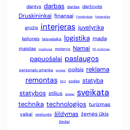
darbas
dantys
daržovės
daržas
Druskininkai
finansai
Fotodrobės
fotografas
interjeras
juvelyrika
grožis
logistika
mada
kelionės
laisvalaikis
Namai
maistas
moterys
medicina
NT pirkimas
paslaugos
papuošalai
reklama
poilsis
personalo atranka
pinigai
remontas
statyba
sodas
SEO
sveikata
statybos
stilius
stogas
technika
technologijos
turizmas
šildymas
žemės ūkis
vaikai
vestuvės
žiedai