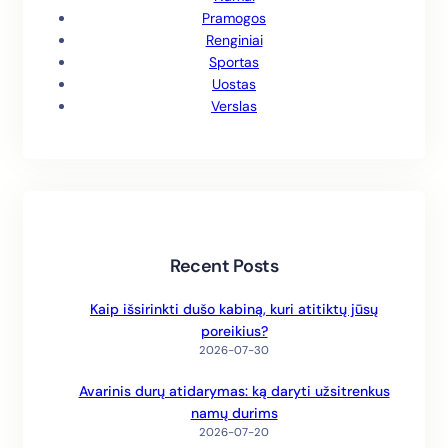
Pramogos
Renginiai
Sportas
Uostas
Verslas
Recent Posts
Kaip išsirinkti dušo kabiną, kuri atitiktų jūsų
poreikius?
2026-07-30
Avarinis durų atidarymas: ką daryti užsitrenkus
namų durims
2026-07-20