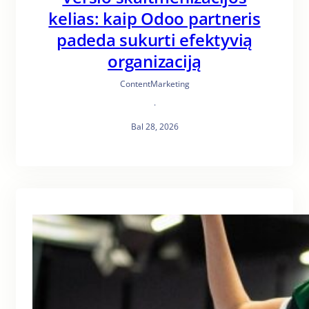
kelias: kaip Odoo partneris
padeda sukurti efektyvią
organizaciją
ContentMarketing
·
Bal 28, 2026