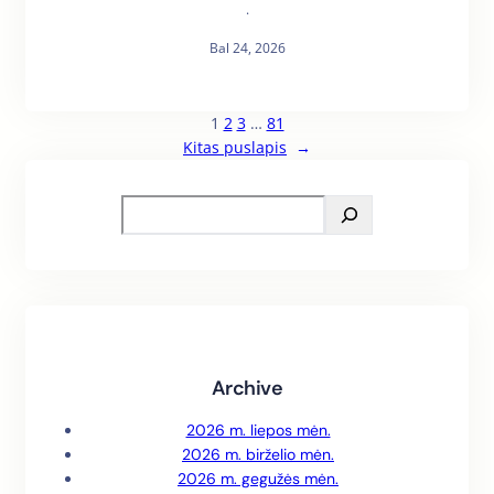
·
Bal 24, 2026
1
2
3
…
81
Kitas puslapis
→
S
e
a
r
c
h
Archive
2026 m. liepos mėn.
2026 m. birželio mėn.
2026 m. gegužės mėn.