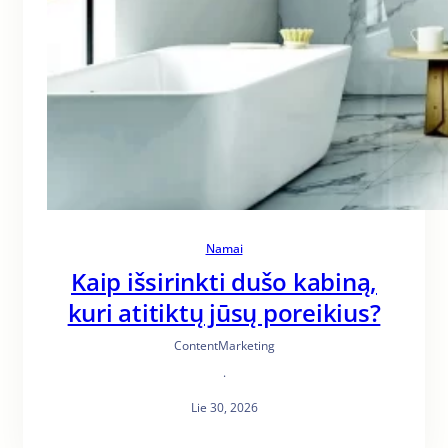
Namai
Kaip išsirinkti dušo kabiną,
kuri atitiktų jūsų poreikius?
ContentMarketing
·
Lie 30, 2026