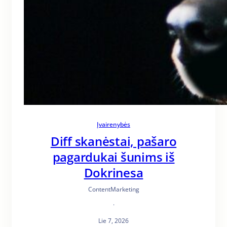
Įvairenybės
Diff skanėstai, pašaro
pagardukai šunims iš
Dokrinesa
ContentMarketing
·
Lie 7, 2026