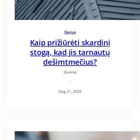
Namai
Kaip prižiūrėti skardinį
stogą, kad jis tarnautų
dešimtmečius?
Zavinta
·
Geg 21, 2026