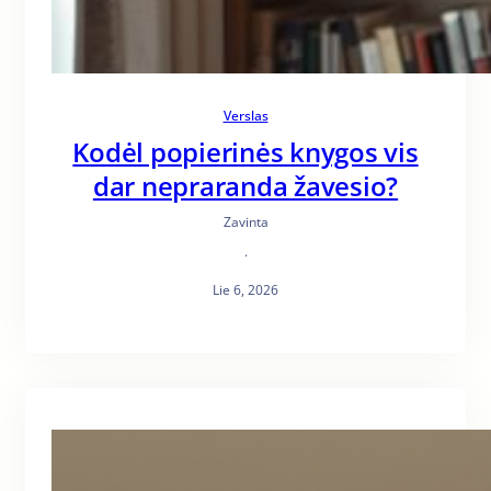
Verslas
Kodėl popierinės knygos vis
dar nepraranda žavesio?
Zavinta
·
Lie 6, 2026