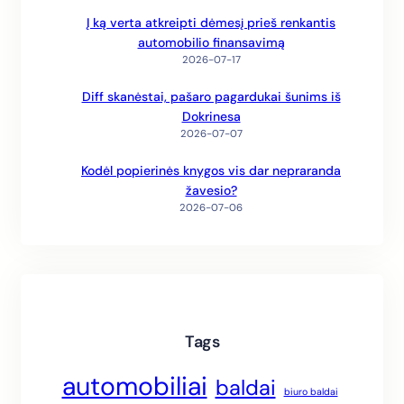
Į ką verta atkreipti dėmesį prieš renkantis
automobilio finansavimą
2026-07-17
Diff skanėstai, pašaro pagardukai šunims iš
Dokrinesa
2026-07-07
Kodėl popierinės knygos vis dar nepraranda
žavesio?
2026-07-06
Tags
automobiliai
baldai
biuro baldai