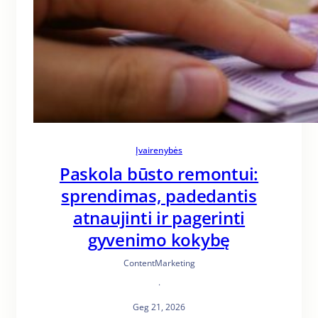
Įvairenybės
Paskola būsto remontui:
sprendimas, padedantis
atnaujinti ir pagerinti
gyvenimo kokybę
ContentMarketing
·
Geg 21, 2026