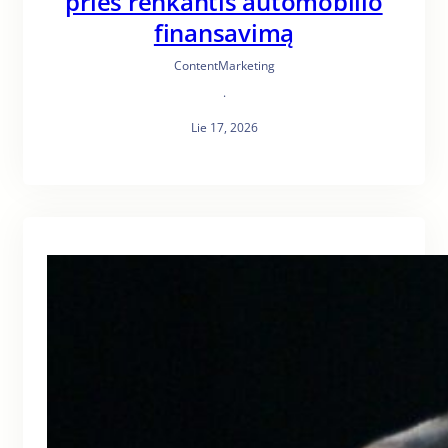
prieš renkantis automobilio
finansavimą
ContentMarketing
·
Lie 17, 2026