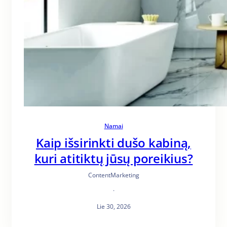
Namai
Kaip išsirinkti dušo kabiną,
kuri atitiktų jūsų poreikius?
ContentMarketing
·
Lie 30, 2026