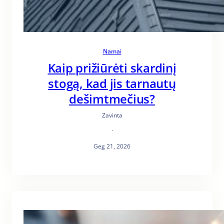
Namai
Kaip prižiūrėti skardinį
stogą, kad jis tarnautų
dešimtmečius?
Zavinta
·
Geg 21, 2026