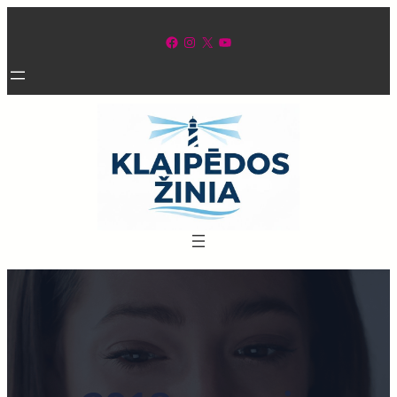
Eiti
prie
Facebook
Instagram
X
YouTube
turinio