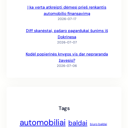
Į ką verta atkreipti dėmesį prieš renkantis
automobilio finansavimą
2026-07-17
Diff skanėstai, pašaro pagardukai šunims iš
Dokrinesa
2026-07-07
Kodėl popierinės knygos vis dar nepraranda
žavesio?
2026-07-06
Tags
automobiliai
baldai
biuro baldai