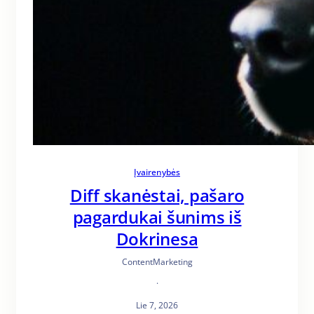
Įvairenybės
Diff skanėstai, pašaro
pagardukai šunims iš
Dokrinesa
ContentMarketing
·
Lie 7, 2026