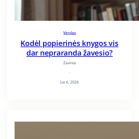
Verslas
Kodėl popierinės knygos vis
dar nepraranda žavesio?
Zavinta
·
Lie 6, 2026