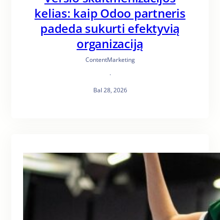
kelias: kaip Odoo partneris
padeda sukurti efektyvią
organizaciją
ContentMarketing
·
Bal 28, 2026