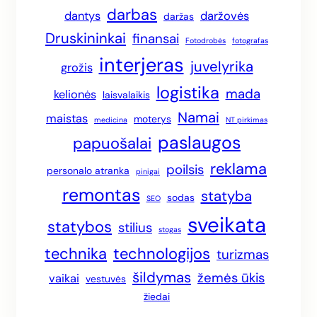
darbas
dantys
daržovės
daržas
Druskininkai
finansai
Fotodrobės
fotografas
interjeras
juvelyrika
grožis
logistika
mada
kelionės
laisvalaikis
Namai
maistas
moterys
medicina
NT pirkimas
paslaugos
papuošalai
reklama
poilsis
personalo atranka
pinigai
remontas
statyba
sodas
SEO
sveikata
statybos
stilius
stogas
technika
technologijos
turizmas
šildymas
žemės ūkis
vaikai
vestuvės
žiedai