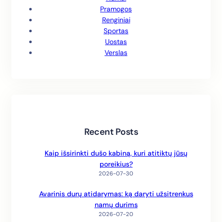
Pramogos
Renginiai
Sportas
Uostas
Verslas
Recent Posts
Kaip išsirinkti dušo kabiną, kuri atitiktų jūsų
poreikius?
2026-07-30
Avarinis durų atidarymas: ką daryti užsitrenkus
namų durims
2026-07-20