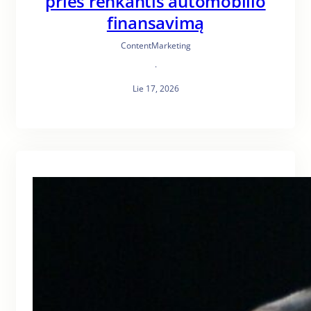
prieš renkantis automobilio
finansavimą
ContentMarketing
·
Lie 17, 2026