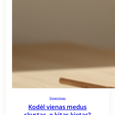
Gyvenimas
Kodėl vienas medus
skystas, o kitas kietas?