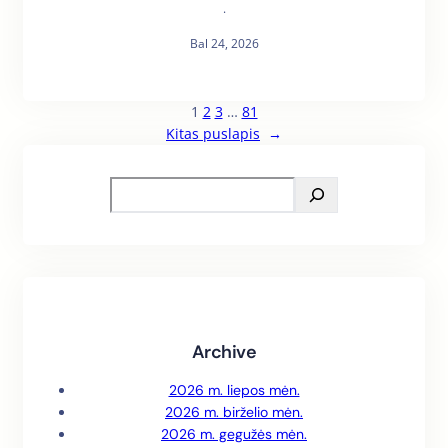
·
Bal 24, 2026
1
2
3
…
81
Kitas puslapis
→
S
e
a
r
c
h
Archive
2026 m. liepos mėn.
2026 m. birželio mėn.
2026 m. gegužės mėn.