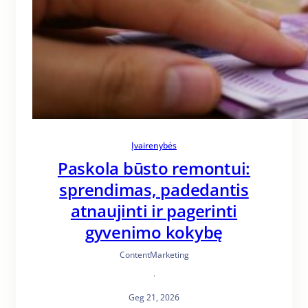
Įvairenybės
Paskola būsto remontui:
sprendimas, padedantis
atnaujinti ir pagerinti
gyvenimo kokybę
ContentMarketing
·
Geg 21, 2026