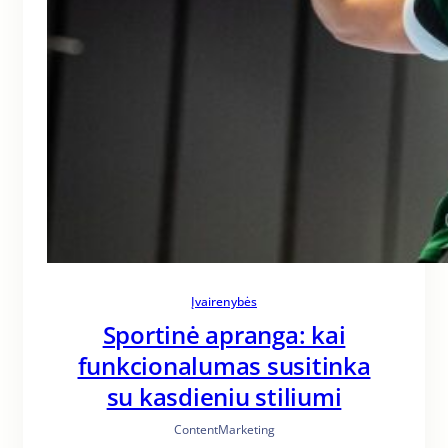
Įvairenybės
Sportinė apranga: kai
funkcionalumas susitinka
su kasdieniu stiliumi
ContentMarketing