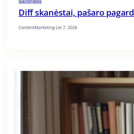
Įvairenybės
Diff skanėstai, pašaro pagar
ContentMarketing
·
Lie 7, 2026