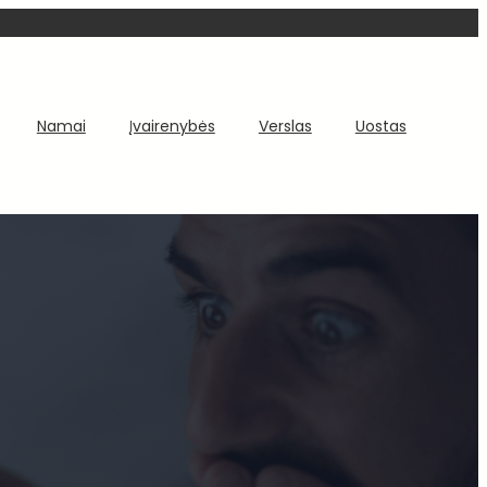
Namai
Įvairenybės
Verslas
Uostas