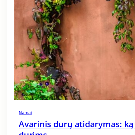
Namai
Avarinis durų atidarymas: ką
durims