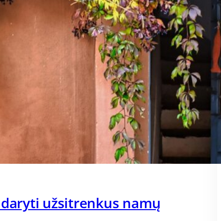
 daryti užsitrenkus namų