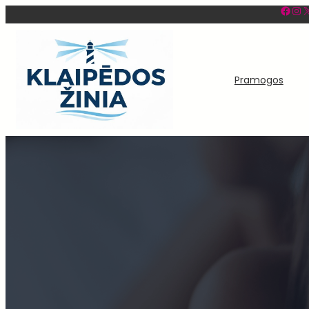
Facebook
Instagram
X
Eiti
prie
turinio
Pramogos