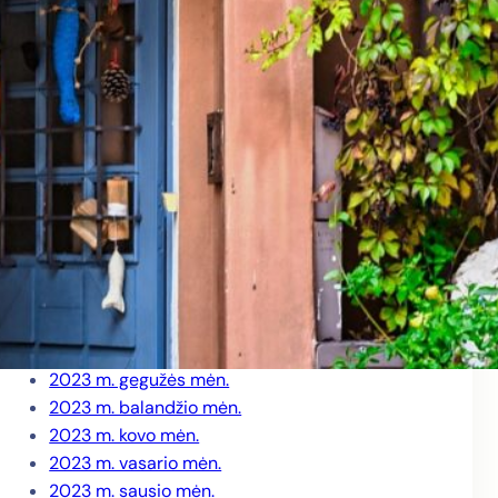
2024 m. rugpjūčio mėn.
2024 m. birželio mėn.
2024 m. gegužės mėn.
2024 m. balandžio mėn.
2024 m. kovo mėn.
2024 m. vasario mėn.
2024 m. sausio mėn.
2023 m. gruodžio mėn.
2023 m. lapkričio mėn.
2023 m. spalio mėn.
2023 m. rugsėjo mėn.
2023 m. liepos mėn.
2023 m. birželio mėn.
2023 m. gegužės mėn.
2023 m. balandžio mėn.
2023 m. kovo mėn.
2023 m. vasario mėn.
2023 m. sausio mėn.