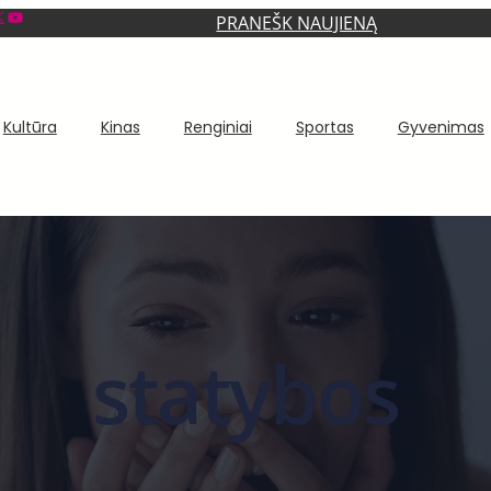
YouTube
PRANEŠK NAUJIENĄ
Kultūra
Kinas
Renginiai
Sportas
Gyvenimas
statybos