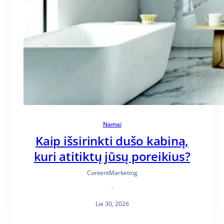
Namai
Kaip išsirinkti dušo kabiną,
kuri atitiktų jūsų poreikius?
ContentMarketing
·
Lie 30, 2026