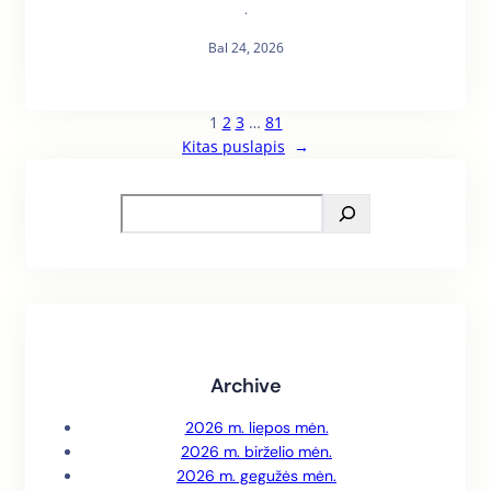
·
Bal 24, 2026
1
2
3
…
81
Kitas puslapis
→
S
e
a
r
c
h
Archive
2026 m. liepos mėn.
2026 m. birželio mėn.
2026 m. gegužės mėn.