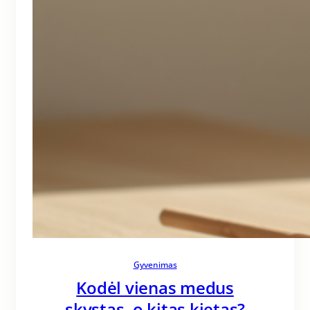
Gyvenimas
Kodėl vienas medus
skystas, o kitas kietas?