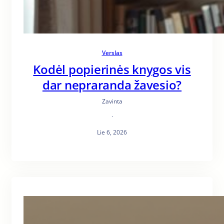
Verslas
Kodėl popierinės knygos vis
dar nepraranda žavesio?
Zavinta
·
Lie 6, 2026