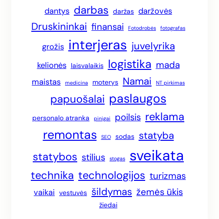
darbas
dantys
daržovės
daržas
Druskininkai
finansai
Fotodrobės
fotografas
interjeras
juvelyrika
grožis
logistika
mada
kelionės
laisvalaikis
Namai
maistas
moterys
medicina
NT pirkimas
paslaugos
papuošalai
reklama
poilsis
personalo atranka
pinigai
remontas
statyba
sodas
SEO
sveikata
statybos
stilius
stogas
technika
technologijos
turizmas
šildymas
žemės ūkis
vaikai
vestuvės
žiedai