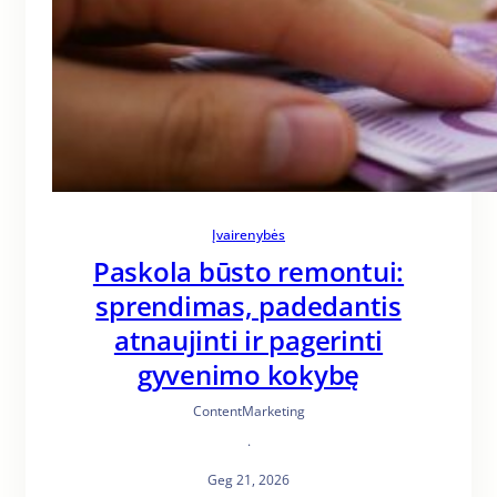
Įvairenybės
Paskola būsto remontui:
sprendimas, padedantis
atnaujinti ir pagerinti
gyvenimo kokybę
ContentMarketing
·
Geg 21, 2026