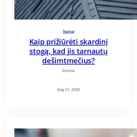
Namai
Kaip prižiūrėti skardinį
stogą, kad jis tarnautų
dešimtmečius?
Zavinta
·
Geg 21, 2026