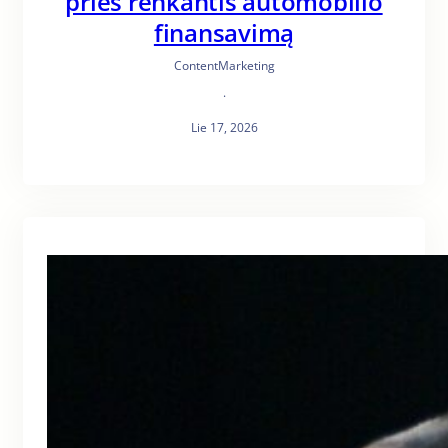
prieš renkantis automobilio
finansavimą
ContentMarketing
·
Lie 17, 2026