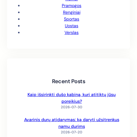
Pramogos
Renginiai
Sportas
Uostas
Verslas
Recent Posts
Kaip išsirinkti dušo kabiną, kuri atitiktų jūsų
poreikius?
2026-07-30
Avarinis durų atidarymas: ką daryti užsitrenkus
namų durims
2026-07-20