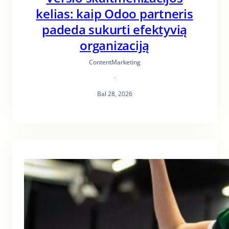
kelias: kaip Odoo partneris
padeda sukurti efektyvią
organizaciją
ContentMarketing
·
Bal 28, 2026