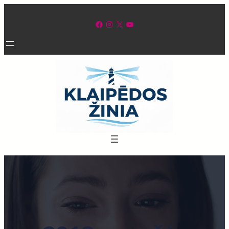
Eiti
prie
Facebook
Instagram
X
YouTube
turinio