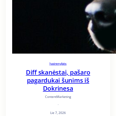
Įvairenybės
Diff skanėstai, pašaro
pagardukai šunims iš
Dokrinesa
ContentMarketing
·
Lie 7, 2026