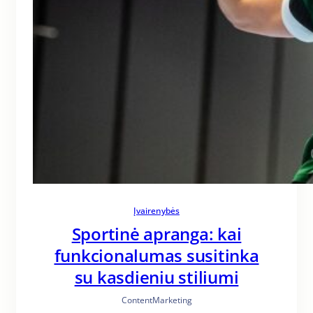
Įvairenybės
Sportinė apranga: kai
funkcionalumas susitinka
su kasdieniu stiliumi
ContentMarketing