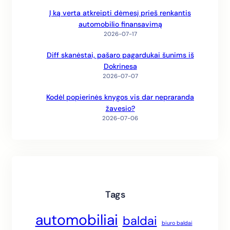
Į ką verta atkreipti dėmesį prieš renkantis
automobilio finansavimą
2026-07-17
Diff skanėstai, pašaro pagardukai šunims iš
Dokrinesa
2026-07-07
Kodėl popierinės knygos vis dar nepraranda
žavesio?
2026-07-06
Tags
automobiliai
baldai
biuro baldai