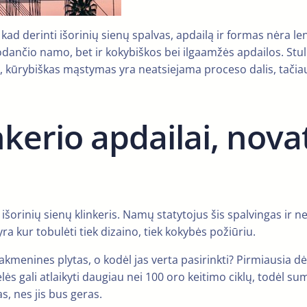
, kad derinti išorinių sienų spalvas, apdailą ir formas nėra 
dančio namo, bet ir kokybiškos bei ilgaamžės apdailos. Stulb
 kūrybiškas mąstymas yra neatsiejama proceso dalis, tačiau į
kerio apdailai, nova
išorinių sienų klinkeris. Namų statytojus šis spalvingas ir
yra kur tobulėti tiek dizaino, tiek kokybės požiūriu.
 akmenines plytas, o kodėl jas verta pasirinkti? Pirmiausia d
telės gali atlaikyti daugiau nei 100 oro keitimo ciklų, todė
as, nes jis bus geras.