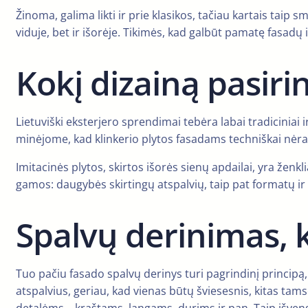
Žinoma, galima likti ir prie klasikos, tačiau kartais taip
viduje, bet ir išorėje. Tikimės, kad galbūt pamatę fasadų 
Kokį dizainą pasiri
Lietuviški eksterjero sprendimai tebėra labai tradiciniai i
minėjome, kad klinkerio plytos fasadams techniškai nėra 
Imitacinės plytos, skirtos išorės sienų apdailai, yra ženkl
gamos: daugybės skirtingų atspalvių, taip pat formatų ir re
Spalvų derinimas, k
Tuo pačiu fasado spalvų derinys turi pagrindinį principą,
atspalvius, geriau, kad vienas būtų šviesesnis, kitas tams