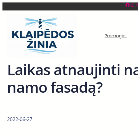
Facebook
Instagram
X
Eiti
prie
turinio
Pramogos
Laikas atnaujinti 
namo fasadą?
2022-06-27