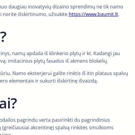
risi kuo daugiau inovatyvių dizaino sprendimų ne tik namo
ei norite išskirtinumo, užsukite
https://www.baumit.lt
.
?
inys, namų apdaila iš klinkerio plytų ir kt. Kadangi jau
vą: imitacinius plytų fasadus iš akmens blokelių.
ūriu. Namo eksterjerui galite rinktis iš itin plataus spalvų
ero elementais ir sukurti išskirtinę išvaizdą.
ai?
apdailos pagrindu verta pasirinkti du pagrindinius
ą (greičiausiai akcentinę) spalvą rinkitės smulkioms