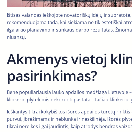
Ištisas valandas ieškojote novatoriškų idėjų ir supratote
rekomenduojama tada, kai siekiama ne tik estetiškai atro
ilgalaikio planavimo ir sunkaus darbo rezultatas. Žinoma,
niuansų.
Akmenys vietoj klin
pasirinkimas?
Bene populiariausia lauko apdailos medžiaga Lietuvoje – 
klinkerio plytelėmis dekoruoti pastatai. Tačiau klinkeriui 
Ieškantys tikrai kokybiškos išorės apdailos turėtų rinktis
purvui, įbrėžimams ir neblunka ir neskilinėja. Išorės ply
tikrai nereikės ilgai jaudintis, kaip atrodys bendras vaizd