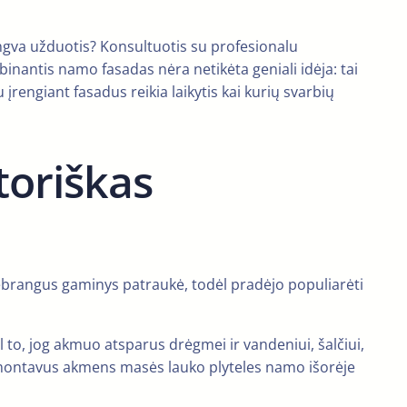
lengva užduotis? Konsultuotis su profesionalu
inantis namo fasadas nėra netikėta geniali idėja: tai
rengiant fasadus reikia laikytis kai kurių svarbių
toriškas
 nebrangus gaminys patraukė, todėl pradėjo populiarėti
ėl to, jog akmuo atsparus drėgmei ir vandeniui, šalčiui,
l sumontavus akmens masės lauko plyteles namo išorėje