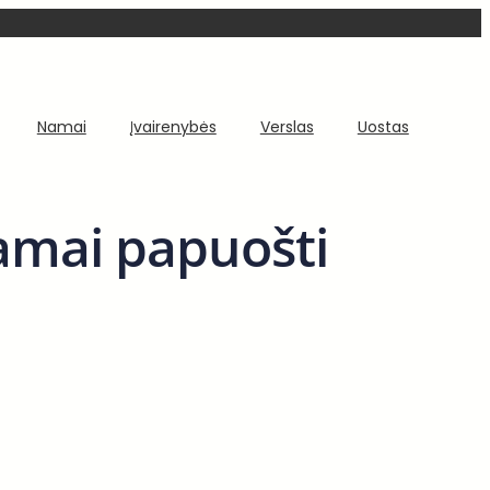
Namai
Įvairenybės
Verslas
Uostas
kamai papuošti