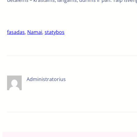
detalėms – kraštams, langams, durims ir pan. Taip išven
fasadas
, 
Namai
, 
statybos
Administratorius