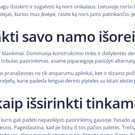
 smagu išsiskirti ir sugalvoti ką nors unikalaus. Lietuvoje no
idėjas, kurios mus įkvėpė, rasite ką nors jums patinkančio. J
nkti savo namo išorei
r klasikiniai. Dominuoja konstrukcinio tinko ir dailylentės der
tobulas pasirinkimas, esame įsipareigoję pasiūlyti alternaty
iai pranašesnės ne tik atsparumu aplinkai, bet ir dizaino poži
ljefų, kurie padeda lengvai derinti plyteles su kitais eksterj
aip išsirinkti tinkam
 kuris gali padėti nepasiklysti pasirinkimų gausoje. Fasado 
esnis. Pageidautina, kad jie būtų iš tos pačios paletės. Treči