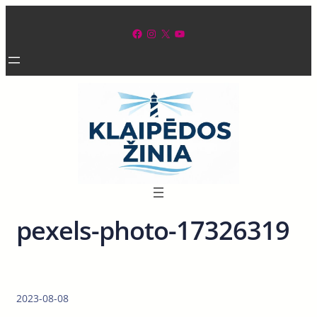
Eiti
prie
Facebook
Instagram
X
YouTube
turinio
pexels-photo-17326319
2023-08-08