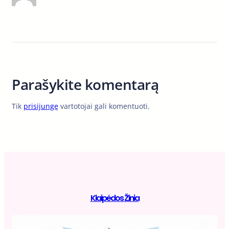
Parašykite komentarą
Tik
prisijungę
vartotojai gali komentuoti.
Klaipėdos Žinia