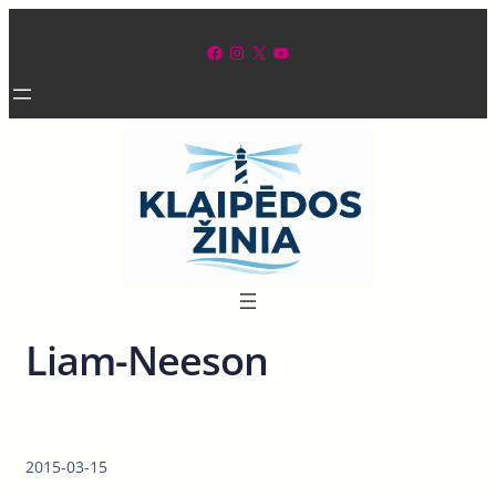
Eiti
prie
Facebook
Instagram
X
YouTube
turinio
Liam-Neeson
2015-03-15