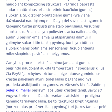
naudojant kompozicinę struktūrą. Pagrindą paprastai
sudaro natūralaus arba sintetinio kaučiuko (gumos)
sluoksnis. SBR (stireno-butadieno guma) yra viena
dažniausiai naudojamų medžiagų dėl savo elastingumo ir
gebėjimo tvirtai priglusti prie stalo paviršiaus. Viršutinis
sluoksnis dažniausiai yra poliesteris arba nailonas. Šių
audinių pasirinkimą lemia jų atsparumas dilimui ir
galimybė sukurti itin tankų pynimą, kuris yra būtinas
šiuolaikiniams optiniams sensoriams, fiksuojantiems
mikroskopinius paviršiaus nelygumus.
Gamybos procese tekstilė laminuojama ant gumos
pagrindo naudojant aukštą temperatūrą ir specialius klijus.
Čia išryškėja kokybės skirtumai: pigesniuose gaminiuose
kraštai paliekami atviri, todėl laikui bėgant audinys
pradeda atsiklijuoti nuo gumos. Aukštesnės klasės žaidimų
pelės kilimėliai
pasižymi apsiūtais kraštais (angl.
stitched
edges
), kurie neleidžia sluoksniams atsiskirti ir prailgina
gaminio tarnavimo laiką. Be to, tekstūros kryptingumas
(horizontalus prieš vertikalų pynimą) turi įtakos tam, ar pelė