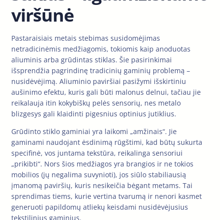
viršūnė
Pastaraisiais metais stebimas susidomėjimas
netradicinėmis medžiagomis, tokiomis kaip anoduotas
aliuminis arba grūdintas stiklas. Šie pasirinkimai
išsprendžia pagrindinę tradicinių gaminių problemą –
nusidėvėjimą. Aliuminio paviršiai pasižymi išskirtiniu
aušinimo efektu, kuris gali būti malonus delnui, tačiau jie
reikalauja itin kokybiškų pelės sensorių, nes metalo
blizgesys gali klaidinti pigesnius optinius jutiklius.
Grūdinto stiklo gaminiai yra laikomi „amžinais“. Jie
gaminami naudojant ėsdinimą rūgštimi, kad būtų sukurta
specifinė, vos juntama tekstūra, reikalinga sensoriui
„prikibti“. Nors šios medžiagos yra brangios ir ne tokios
mobilios (jų negalima suvynioti), jos siūlo stabiliausią
įmanomą paviršių, kuris nesikeičia bėgant metams. Tai
sprendimas tiems, kurie vertina tvarumą ir nenori kasmet
generuoti papildomų atliekų keisdami nusidėvėjusius
tekstilinius gaminius.