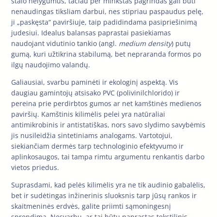
stalo nelygumus, tačiau per minkštas pagrindas gali būti
nenaudingas tiksliam darbui, nes stipriau paspaudus pelę,
ji „paskęsta“ paviršiuje, taip padidindama pasipriešinimą
judesiui. Idealus balansas paprastai pasiekiamas
naudojant vidutinio tankio (angl.
medium density
) putų
gumą, kuri užtikrina stabilumą, bet nepraranda formos po
ilgų naudojimo valandų.
Galiausiai, svarbu paminėti ir ekologinį aspektą. Vis
daugiau gamintojų atsisako PVC (polivinilchlorido) ir
pereina prie perdirbtos gumos ar net kamštinės medienos
paviršių. Kamštinis kilimėlis pelei yra natūraliai
antimikrobinis ir antistatiškas, nors savo slydimo savybėmis
jis nusileidžia sintetiniams analogams. Vartotojui,
siekiančiam dermės tarp technologinio efektyvumo ir
aplinkosaugos, tai tampa rimtu argumentu renkantis darbo
vietos priedus.
Suprasdami, kad pelės kilimėlis yra ne tik audinio gabalėlis,
bet ir sudėtingas inžinerinis sluoksnis tarp jūsų rankos ir
skaitmeninės erdvės, galite priimti sąmoningesnį
sprendimą. Nesvarbu, ar tai būtų paprastas tekstilinis