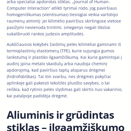
arba specialiai apdorotas stiklas. „Journal of Human-
Computer Interaction“ atlikti tyrimai rodo, jog paviršiaus
homogeniškumas (vientisumas) tiesiogiai veikia vartotojo
raumenų atmintį: jei kilimėlio paviršius skirtingose vietose
pasižymi nevienoda trintimi, smegenys negali tiksliai
sukalibruoti rankos judesio amplitudės.
Aukščiausios kokybės žaidimų pelės kilimėliai gaminami iš
termoplastinių elastomerų (TPE), kurie sujungia gumos
lankstumą ir plastiko ilgaamžiškumą. Kai kurie gamintojai į
audinį įpina metalo skaidulų arba naudoja cheminį
apdorojimą, kad paviršius taptų atsparus drėgmei
(hidrofobiškas). Tai itin svarbu, nes drėgmės pokyčiai
aplinkoje gali pakeisti tekstilės pluošto savybes, o tai
reiškia, kad rytinis pelės slydimas gali skirtis nuo vakarinio,
kai patalpoje padidėja drėgmė.
Aliuminis ir grūdintas
stiklas – ilgaamžiškumo