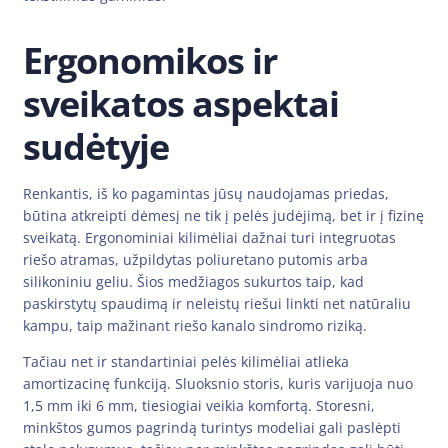
Ergonomikos ir
sveikatos aspektai
sudėtyje
Renkantis, iš ko pagamintas jūsų naudojamas priedas,
būtina atkreipti dėmesį ne tik į pelės judėjimą, bet ir į fizinę
sveikatą. Ergonominiai kilimėliai dažnai turi integruotas
riešo atramas, užpildytas poliuretano putomis arba
silikoniniu geliu. Šios medžiagos sukurtos taip, kad
paskirstytų spaudimą ir neleistų riešui linkti net natūraliu
kampu, taip mažinant riešo kanalo sindromo riziką.
Tačiau net ir standartiniai pelės kilimėliai atlieka
amortizacinę funkciją. Sluoksnio storis, kuris varijuoja nuo
1,5 mm iki 6 mm, tiesiogiai veikia komfortą. Storesni,
minkštos gumos pagrindą turintys modeliai gali paslėpti