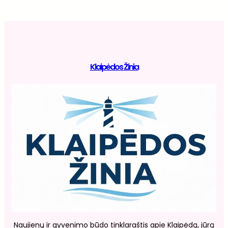
Klaipėdos Žinia
Naujienų ir gyvenimo būdo tinklaraštis apie Klaipėdą, jūrą