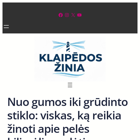
Eiti
prie
Facebook
Instagram
X
YouTube
turinio
Nuo gumos iki grūdinto
stiklo: viskas, ką reikia
žinoti apie pelės