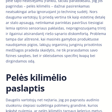
pelė tapo neatsiejamu įrankiu, tačiau paradoksalu, jog jos
pagrindas – pelės kilimėlis – dažnai pasirenkamas
neatsakingai arba ignoruojant jo techninę sudėtį. Nors
dauguma vartotojų šį priedą vertina tik kaip estetinę detalę
ar stalo apsaugą, netinkamai parinktas paviršius tiesiogiai
lemia optinio sensoriaus paklaidas, neprognozuojamą trintį
ir ilgainiui atsirandantį riešo sąnario diskomfortą. Problema
tampa dar aštresnė, kai masinės gamybos produktuose
naudojamos pigios, lakiųjų organinių junginių prisotintos
medžiagos pradeda skaidytis, ne tik prarasdamos savo
fizines savybes, bet ir skleisdamos specifinį kvapą bei
dirgindamos odą.
Pelės kilimėlio
paslaptis
Daugelis vartotojų net neįtaria, jog po paprastu audinio
sluoksniu slepiasi sudėtinga polimerų grandinė, kurios
kokybė nulemia, ar pelės kilimėlis tarnaus kelerius metus,