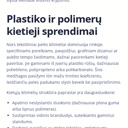
slysta vienodai visomis kryptimis.
Plastiko ir polimerų
kietieji sprendimai
Nors tekstiliniai pelės kilimėliai dominuoja rinkoje,
specifiniams poreikiams, pavyzdžiui, grafiniam dizainui ar
aukšto tempo žaidimams, dažnai pasirenkami kietieji
paviršiai. Jie gaminami iš įvairių plastiko rūšių, dažniausiai
polietileno, polipropileno arba polikarbonato. Šios
medžiagos pasižymi itin mažu trinties koeficientu,
leidžiančiu pelės padukams slysti beveik be pasipriešinimo.
Kietųjų kilimėlių struktūra paprastai yra daugiasluoksnė:
Apatinis neslystantis sluoksnis (dažniausiai plona guma
arba lipnus polimeras).
Sustiprintas vidinis branduolys, suteikiantis gaminiui
standumo.
Darbinis paviršius su mikro-tekstūra, optimizuota