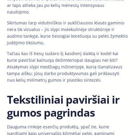
ar taps atlieka jau po kelių mėnesių intensyvaus
naudojimo.
Skirtumas tarp vidutiniškos ir aukščiausios klasės gaminio
nėra tik vizualus – jis slypi molekulinėje struktūroje ir
audimo tankyje, kurie tiesiogiai koreliuoja su pelės žymeklio
judėjimo tikslumu.
Tačiau kas iš tiesų sudaro šį kasdienį daiktą ir kodėl kai
kurie paviršiai kainuoja dešimteriopai daugiau nei kiti?
Atsakymas slypi medžiagų inžinerijoje, kurią išanalizavus
tampa aišku: jūsų darbo produktyvumas gali priklausyti
nuo kelių milimetrų gumos ir plastiko sintezės.
Tekstiliniai paviršiai ir
gumos pagrindas
Dauguma rinkoje esančių produktų, ypač tie, kurie
įvardijami kaip universalūs kilimėliai pelei, gaminami