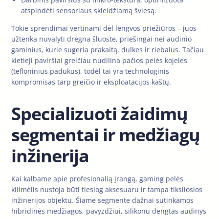
atspindėti sensoriaus skleidžiamą šviesą.
Tokie sprendimai vertinami dėl lengvos priežiūros – juos
užtenka nuvalyti drėgna šluoste, priešingai nei audinio
gaminius, kurie sugeria prakaitą, dulkes ir riebalus. Tačiau
kietieji paviršiai greičiau nudilina pačios pelės kojeles
(tefloninius padukus), todėl tai yra technologinis
kompromisas tarp greičio ir eksploatacijos kaštų.
Specializuoti žaidimų
segmentai ir medžiagų
inžinerija
Kai kalbame apie profesionalią įrangą, gaming pelės
kilimėlis nustoja būti tiesiog aksesuaru ir tampa tiksliosios
inžinerijos objektu. Šiame segmente dažnai sutinkamos
hibridinės medžiagos, pavyzdžiui, silikonu dengtas audinys