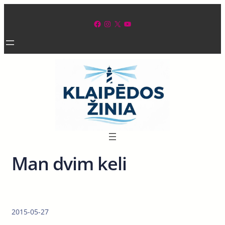
Eiti
prie
Facebook
Instagram
X
YouTube
turinio
Man dvim keli
2015-05-27