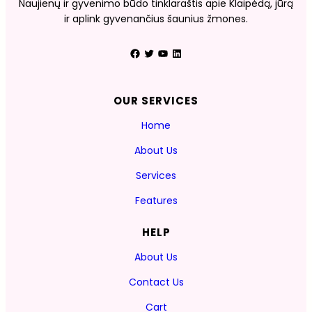
Naujienų ir gyvenimo būdo tinklaraštis apie Klaipėdą, jūrą
ir aplink gyvenančius šaunius žmones.
Facebook
Twitter
YouTube
LinkedIn
OUR SERVICES
Home
About Us
Services
Features
HELP
About Us
Contact Us
Cart