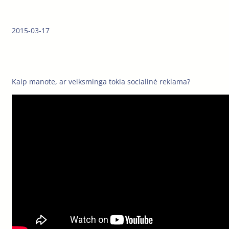
2015-03-17
Kaip manote, ar veiksminga tokia socialinė reklama?