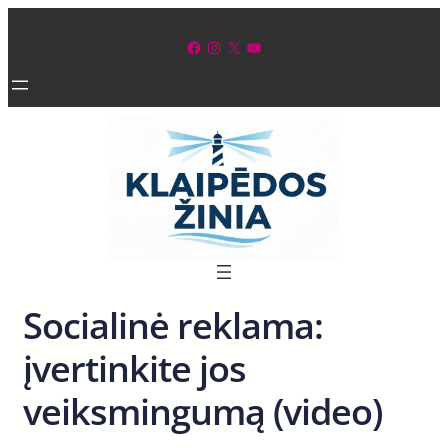
Eiti
prie
Facebook
Instagram
X
YouTube
turinio
Socialinė reklama:
įvertinkite jos
veiksmingumą (video)