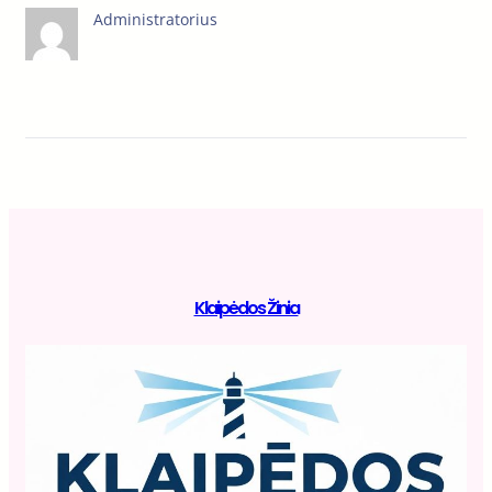
Administratorius
Klaipėdos Žinia