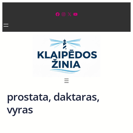
Eiti
prie
Facebook
Instagram
X
YouTube
turinio
prostata, daktaras,
vyras