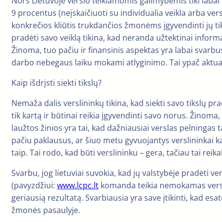
Nors Lietuvoje verslo teikiamomis galimybėmis tiki labai d
9 procentus (neįskaičiuoti su individualia veikla arba ver
konkrečios kliūtis trukdančios žmonėms įgyvendinti jų ti
pradėti savo veiklą tikina, kad neranda užtektinai informa
Žinoma, tuo pačiu ir finansinis aspektas yra labai svar
darbo nebegaus laiku mokami atlyginimo. Tai ypač aktua
Kaip išdrįsti siekti tikslų?
Nemaža dalis verslininkų tikina, kad siekti savo tikslų 
tik kartą ir būtinai reikia įgyvendinti savo norus. Žinoma,
laužtos žinios yra tai, kad dažniausiai verslas pelningas t
pačiu paklausus, ar šiuo metu gyvuojantys verslininkai ką 
taip. Tai rodo, kad būti verslininku – gera, tačiau tai reika
Svarbu, jog lietuviai suvokia, kad jų valstybėje pradėti v
(pavyzdžiui:
www.lcpc.lt
komanda teikia nemokamas verslo p
geriausią rezultatą. Svarbiausia yra save įtikinti, kad 
žmonės pasaulyje.