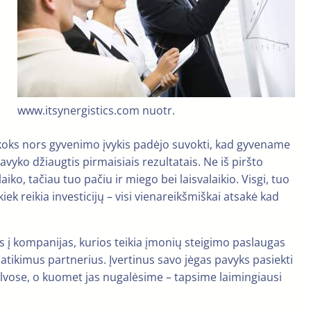
www.itsynergistics.com nuotr.
i koks nors gyvenimo įvykis padėjo suvokti, kad gyvename
avyko džiaugtis pirmaisiais rezultatais. Ne iš piršto
iko, tačiau tuo pačiu ir miego bei laisvalaikio. Visgi, tuo
ek reikia investicijų – visi vienareikšmiškai atsakė kad
tės į kompanijas, kurios teikia įmonių steigimo paslaugas
atikimus partnerius. Įvertinus savo jėgas pavyks pasiekti
galvose, o kuomet jas nugalėsime – tapsime laimingiausi