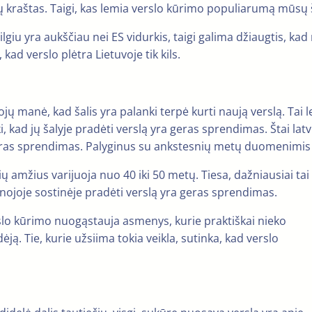
nkų kraštas. Taigi, kas lemia verslo kūrimo populiarumą mūsų 
ilgiu yra aukščiau nei ES vidurkis, taigi galima džiaugtis, k
ad verslo plėtra Lietuvoje tik kils.
manė, kad šalis yra palanki terpė kurti naują verslą. Tai l
, kad jų šalyje pradėti verslą yra geras sprendimas. Štai latv
ras sprendimas. Palyginus su ankstesnių metų duomenimis – L
ių amžius varijuoja nuo 40 iki 50 metų. Tiesa, dažniausiai ta
inojoje sostinėje pradėti verslą yra geras sprendimas.
erslo kūrimo nuogąstauja asmenys, kurie praktiškai nieko
ėją. Tie, kurie užsiima tokia veikla, sutinka, kad verslo