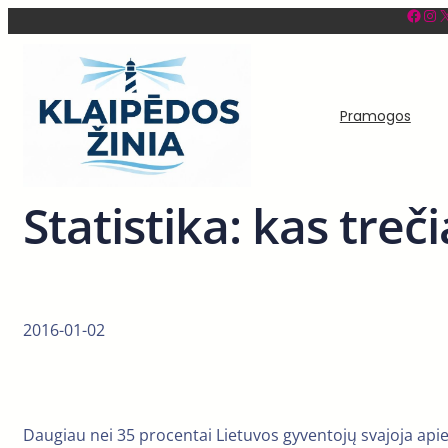
Facebook
Instagram
X
Eiti
prie
turinio
Pramogos
Statistika: kas treč
2016-01-02
Daugiau nei 35 procentai Lietuvos gyventojų svajoja apie