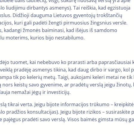
idelė dalis tautiečių, visgi, sukūrę nuosavą verslą yra apie
slo liudijimu dirbantys asmenys). Tai reiškia, kad egzistuoja
kslus. Didžioji dauguma Lietuvos gyventojų trokštančių
cijos, kuri gali padėti žengti pirmuosius žingsnius versle.
bus, kadangi žmonės baiminasi, kad išėjus iš samdomo
lu moterims, kurios bijo nestabilumo.
pradėjo tuomet, kai nebebuvo ko prarasti arba paprasčiausia
 veiklą pradėję asmenys tikina, kad daug dirbo ir vargo, kol p
ampa tik po kelerių metų. Taigi, aukojami keleri metai ne tik la
nors keistų savo gyvenime, ar pradėtų verslą jeigu žinotų, ki
lauja nemažai jėgų ir investicijų.
erslą tikrai verta. Jeigu bijote informacijos trūkumo – kreipki
radžios konsultacijas). Jeigu bijote rizikos – susiraskite p
esate pajėgus pradėti savo verslą. Visos baimės gimsta mūsų 