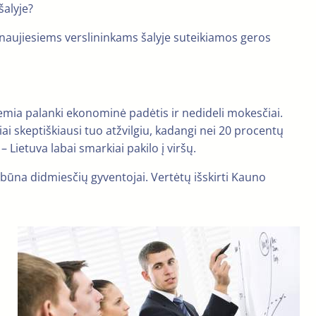
šalyje?
ad naujiesiems verslininkams šalyje suteikiamos geros
emia palanki ekonominė padėtis ir nedideli mokesčiai.
iai skeptiškiausi tuo atžvilgiu, kadangi nei 20 procentų
ietuva labai smarkiai pakilo į viršų.
i būna didmiesčių gyventojai. Vertėtų išskirti Kauno