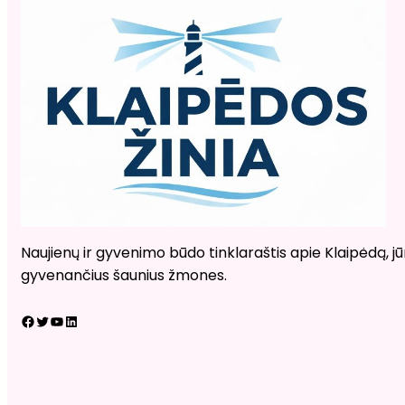
Naujienų ir gyvenimo būdo tinklaraštis apie Klaipėdą, jūr
gyvenančius šaunius žmones.
Facebook
Twitter
YouTube
LinkedIn