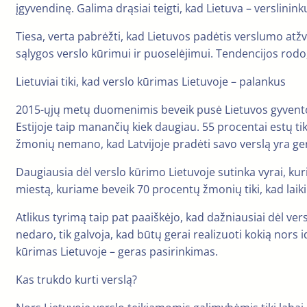
įgyvendinę. Galima drąsiai teigti, kad Lietuva – verslini
Tiesa, verta pabrėžti, kad Lietuvos padėtis verslumo atžv
sąlygos verslo kūrimui ir puoselėjimui. Tendencijos rodo, k
Lietuviai tiki, kad verslo kūrimas Lietuvoje – palankus
2015-ųjų metų duomenimis beveik pusė Lietuvos gyventojų 
Estijoje taip manančių kiek daugiau. 55 procentai estų tiki
žmonių nemano, kad Latvijoje pradėti savo verslą yra ge
Daugiausia dėl verslo kūrimo Lietuvoje sutinka vyrai, kur
miestą, kuriame beveik 70 procentų žmonių tiki, kad laik
Atlikus tyrimą taip pat paaiškėjo, kad dažniausiai dėl v
nedaro, tik galvoja, kad būtų gerai realizuoti kokią nors id
kūrimas Lietuvoje – geras pasirinkimas.
Kas trukdo kurti verslą?