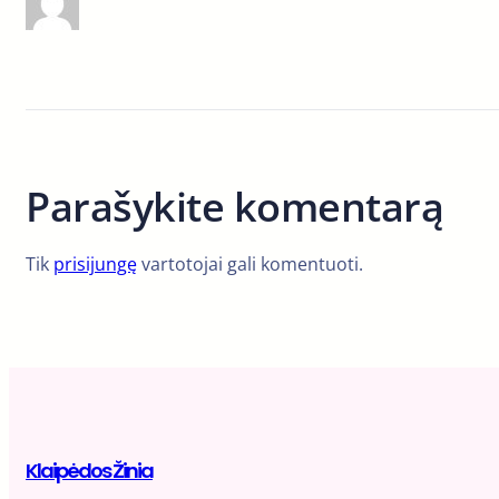
Parašykite komentarą
Tik
prisijungę
vartotojai gali komentuoti.
Klaipėdos Žinia