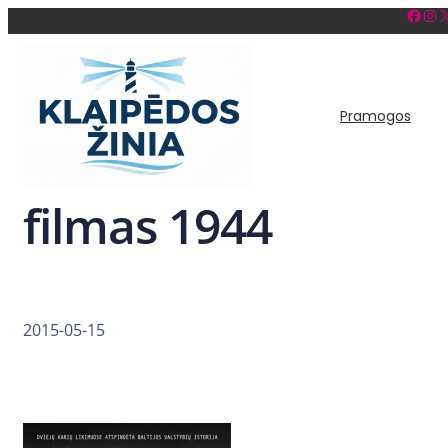
Facebook
Instagram
X
Eiti
prie
turinio
Pramogos
filmas 1944
2015-05-15