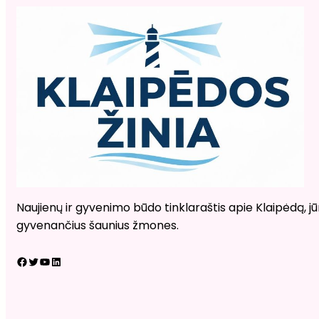
Naujienų ir gyvenimo būdo tinklaraštis apie Klaipėdą, jūr
gyvenančius šaunius žmones.
Facebook
Twitter
YouTube
LinkedIn