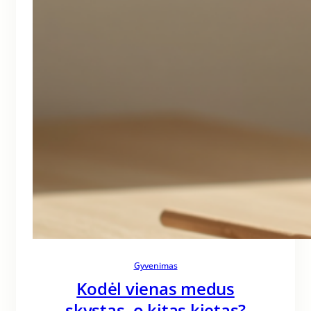
Gyvenimas
Kodėl vienas medus
skystas, o kitas kietas?