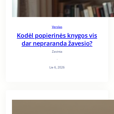
Verslas
Kodėl popierinės knygos vis
dar nepraranda žavesio?
Zavinta
·
Lie 6, 2026