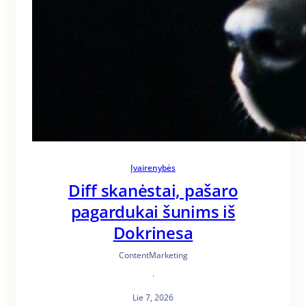
Įvairenybės
Diff skanėstai, pašaro
pagardukai šunims iš
Dokrinesa
ContentMarketing
·
Lie 7, 2026