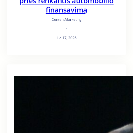
prieš renkantis automobilio
finansavimą
ContentMarketing
·
Lie 17, 2026