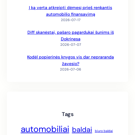
Į ką verta atkreipti dėmesį prieš renkantis
automobilio finansavimą
2026-07-17
Diff skanėstai, pašaro pagardukai šunims iš
Dokrinesa
2026-07-07
Kodėl popierinės knygos vis dar nepraranda
žavesio?
2026-07-06
Tags
automobiliai
baldai
biuro baldai