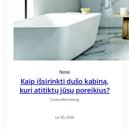
Namai
Kaip išsirinkti dušo kabiną,
kuri atitiktų jūsų poreikius?
ContentMarketing
·
Lie 30, 2026