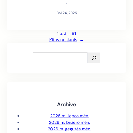
·
Bal 24, 2026
1
2
3
…
81
Kitas puslapis
→
S
e
a
r
c
h
Archive
2026 m. liepos mėn.
2026 m. birželio mėn.
2026 m. gegužės mėn.