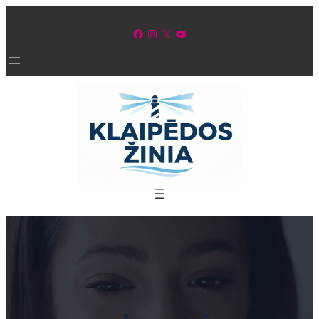
Eiti
prie
Facebook
Instagram
X
YouTube
turinio