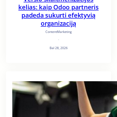
kelias: kaip Odoo partneris
padeda sukurti efektyvią
organizaciją
ContentMarketing
·
Bal 28, 2026