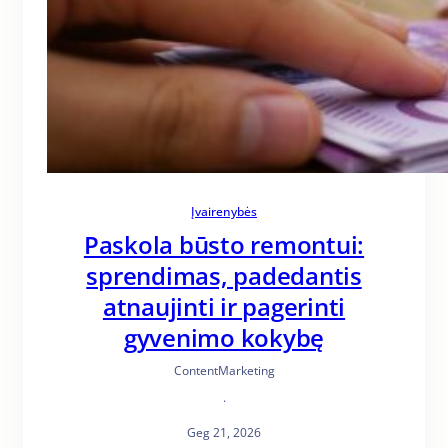
Įvairenybės
Paskola būsto remontui:
sprendimas, padedantis
atnaujinti ir pagerinti
gyvenimo kokybę
ContentMarketing
·
Geg 21, 2026