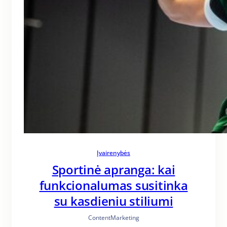
Įvairenybės
Sportinė apranga: kai
funkcionalumas susitinka
su kasdieniu stiliumi
ContentMarketing