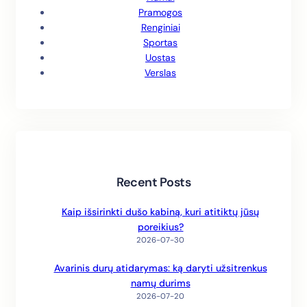
Pramogos
Renginiai
Sportas
Uostas
Verslas
Recent Posts
Kaip išsirinkti dušo kabiną, kuri atitiktų jūsų
poreikius?
2026-07-30
Avarinis durų atidarymas: ką daryti užsitrenkus
namų durims
2026-07-20