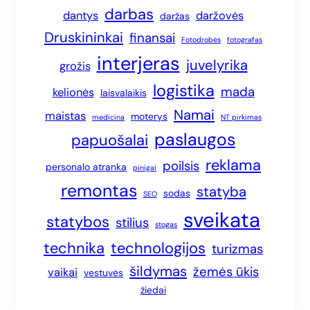
darbas
dantys
daržovės
daržas
Druskininkai
finansai
Fotodrobės
fotografas
interjeras
juvelyrika
grožis
logistika
mada
kelionės
laisvalaikis
Namai
maistas
moterys
medicina
NT pirkimas
paslaugos
papuošalai
reklama
poilsis
personalo atranka
pinigai
remontas
statyba
sodas
SEO
sveikata
statybos
stilius
stogas
technika
technologijos
turizmas
šildymas
žemės ūkis
vaikai
vestuvės
žiedai