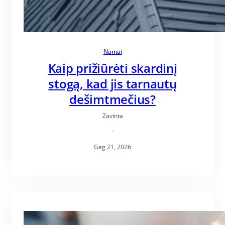
Namai
Kaip prižiūrėti skardinį
stogą, kad jis tarnautų
dešimtmečius?
Zavinta
·
Geg 21, 2026