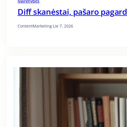
Įvairenybės
Diff skanėstai, pašaro pagar
ContentMarketing
·
Lie 7, 2026