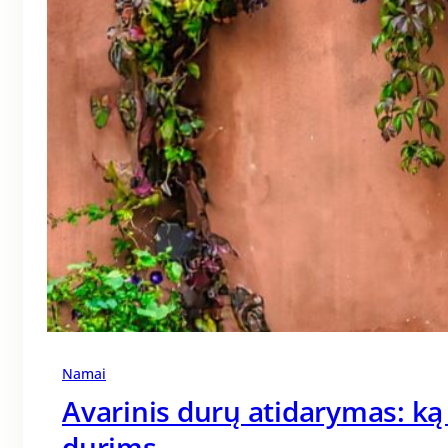
Namai
Avarinis durų atidarymas: ką
durims