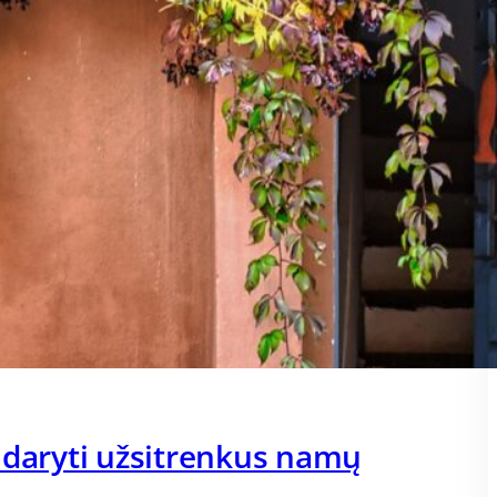
 daryti užsitrenkus namų