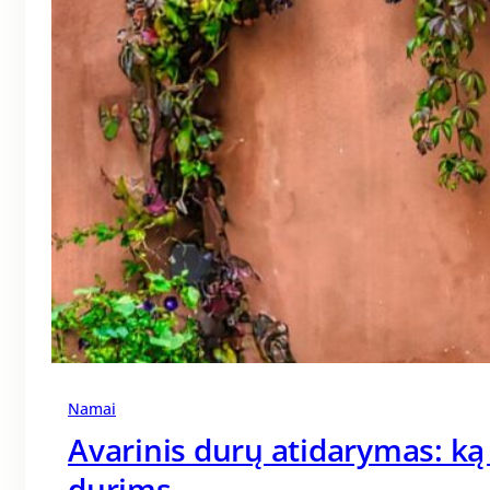
Namai
Avarinis durų atidarymas: ką
durims