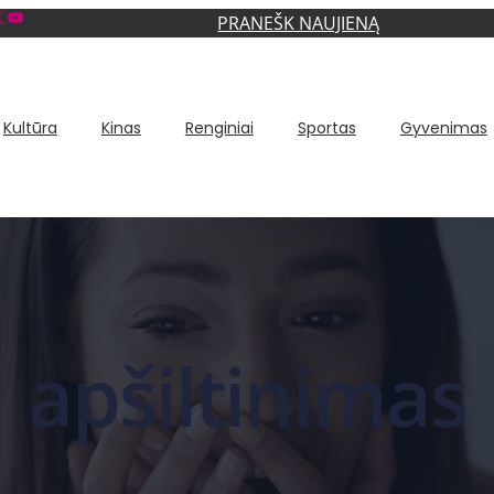
YouTube
PRANEŠK NAUJIENĄ
Kultūra
Kinas
Renginiai
Sportas
Gyvenimas
apšiltinimas