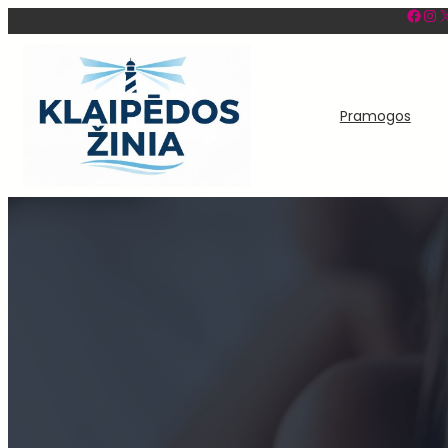
Facebook
Instagram
X
Eiti
prie
turinio
Pramogos