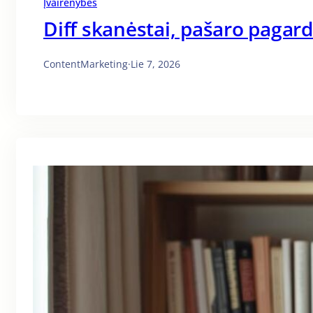
Įvairenybės
Diff skanėstai, pašaro pagar
ContentMarketing
·
Lie 7, 2026