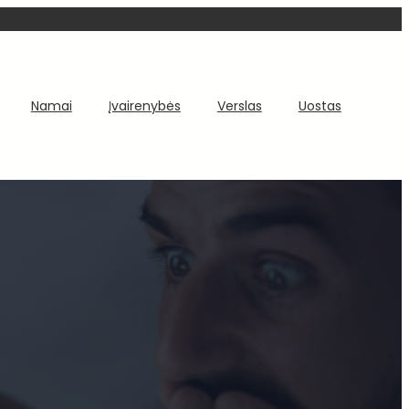
Namai
Įvairenybės
Verslas
Uostas