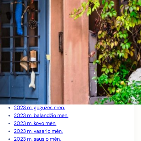
2024 m. rugpjūčio mėn.
2024 m. birželio mėn.
2024 m. gegužės mėn.
2024 m. balandžio mėn.
2024 m. kovo mėn.
2024 m. vasario mėn.
2024 m. sausio mėn.
2023 m. gruodžio mėn.
2023 m. lapkričio mėn.
2023 m. spalio mėn.
2023 m. rugsėjo mėn.
2023 m. liepos mėn.
2023 m. birželio mėn.
2023 m. gegužės mėn.
2023 m. balandžio mėn.
2023 m. kovo mėn.
2023 m. vasario mėn.
2023 m. sausio mėn.