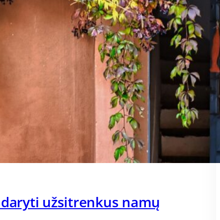
 daryti užsitrenkus namų