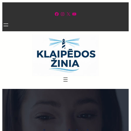
Eiti
prie
Facebook
Instagram
X
YouTube
turinio