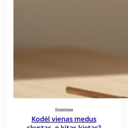
Gyvenimas
Kodėl vienas medus
skystas, o kitas kietas?