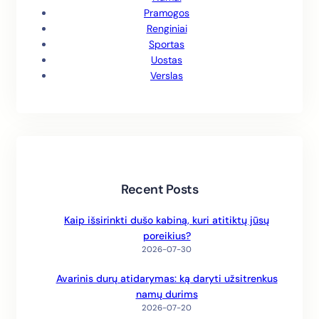
Pramogos
Renginiai
Sportas
Uostas
Verslas
Recent Posts
Kaip išsirinkti dušo kabiną, kuri atitiktų jūsų
poreikius?
2026-07-30
Avarinis durų atidarymas: ką daryti užsitrenkus
namų durims
2026-07-20