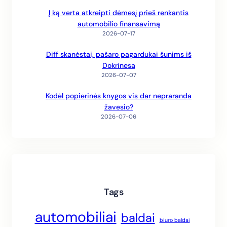
Į ką verta atkreipti dėmesį prieš renkantis
automobilio finansavimą
2026-07-17
Diff skanėstai, pašaro pagardukai šunims iš
Dokrinesa
2026-07-07
Kodėl popierinės knygos vis dar nepraranda
žavesio?
2026-07-06
Tags
automobiliai
baldai
biuro baldai