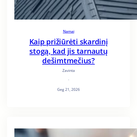
Namai
Kaip prižiūrėti skardinį
stogą, kad jis tarnautų
dešimtmečius?
Zavinta
·
Geg 21, 2026