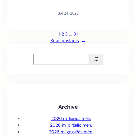
·
Bal 24, 2026
1
2
3
…
81
Kitas puslapis
→
S
e
a
r
c
h
Archive
2026 m. liepos mėn.
2026 m. birželio mėn.
2026 m. gegužės mėn.