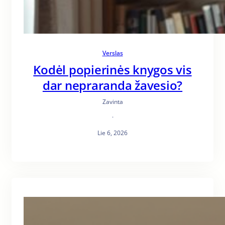
Verslas
Kodėl popierinės knygos vis
dar nepraranda žavesio?
Zavinta
·
Lie 6, 2026