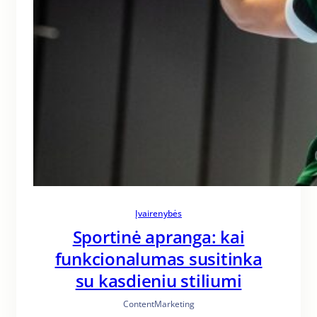
Įvairenybės
Sportinė apranga: kai
funkcionalumas susitinka
su kasdieniu stiliumi
ContentMarketing