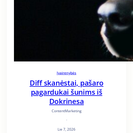
Įvairenybės
Diff skanėstai, pašaro
pagardukai šunims iš
Dokrinesa
ContentMarketing
·
Lie 7, 2026