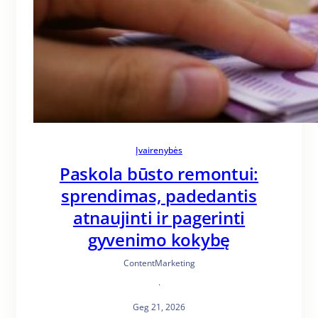
Įvairenybės
Paskola būsto remontui:
sprendimas, padedantis
atnaujinti ir pagerinti
gyvenimo kokybę
ContentMarketing
·
Geg 21, 2026