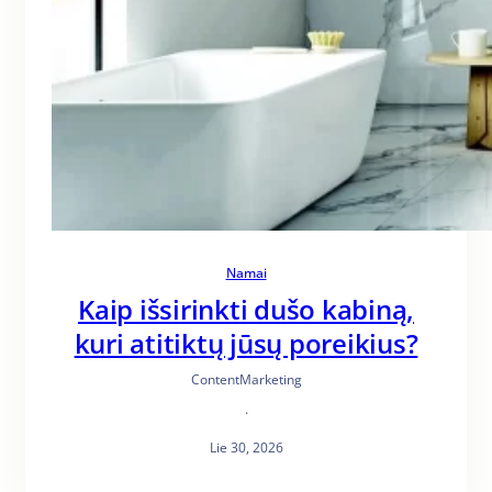
Namai
Kaip išsirinkti dušo kabiną,
kuri atitiktų jūsų poreikius?
ContentMarketing
·
Lie 30, 2026