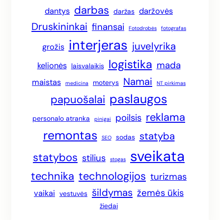
darbas
dantys
daržovės
daržas
Druskininkai
finansai
Fotodrobės
fotografas
interjeras
juvelyrika
grožis
logistika
mada
kelionės
laisvalaikis
Namai
maistas
moterys
medicina
NT pirkimas
paslaugos
papuošalai
reklama
poilsis
personalo atranka
pinigai
remontas
statyba
sodas
SEO
sveikata
statybos
stilius
stogas
technika
technologijos
turizmas
šildymas
žemės ūkis
vaikai
vestuvės
žiedai