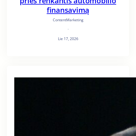
prieš renkantis automobilio
finansavimą
ContentMarketing
·
Lie 17, 2026