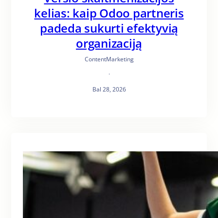
kelias: kaip Odoo partneris
padeda sukurti efektyvią
organizaciją
ContentMarketing
·
Bal 28, 2026